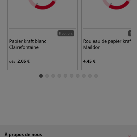
5 options
13 c
Papier kraft blanc
Rouleau de papier kraft c
Clairefontaine
Maildor
2,05 €
4,45 €
dès
À propos de nous