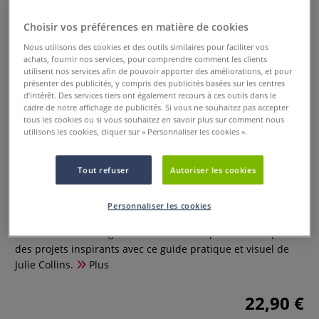
Choisir vos préférences en matière de cookies
Nous utilisons des cookies et des outils similaires pour faciliter vos
achats, fournir nos services, pour comprendre comment les clients
utilisent nos services afin de pouvoir apporter des améliorations, et pour
présenter des publicités, y compris des publicités basées sur les centres
d’intérêt. Des services tiers ont également recours à ces outils dans le
cadre de notre affichage de publicités. Si vous ne souhaitez pas accepter
tous les cookies ou si vous souhaitez en savoir plus sur comment nous
utilisons les cookies, cliquer sur « Personnaliser les cookies ».
Le grand guide de la couleur -
Mélanges et techniques à
Tout refuser
Autoriser les cookies
l'aquarelle
0 Commentaires
Personnaliser les cookies
Maîtrisez les mélanges de couleurs à l'aquarelle et explorez
des projets inspirants avec ce guide pratique et visuel de
Julie Collins.
Plus
22,90 €