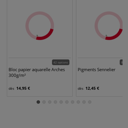
42 options
86 c
Bloc papier aquarelle Arches
Pigments Sennelier
300g/m²
14,95 €
12,45 €
dès
dès