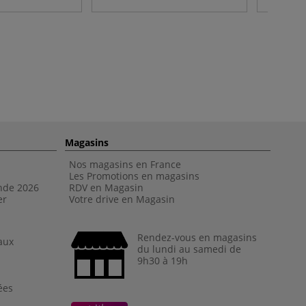
Magasins
Nos magasins en France
Les Promotions en magasins
nde 202
6
RDV en Magasin
er
Votre drive en Magasin
Rendez-vous en magasins
aux
du lundi au samedi de
9h30 à 19h
ées