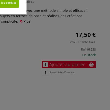
0 Commentaires
 les cookies
ner facilement avec une méthode simple et efficace !
ujets en formes de base et réalisez des créations
 simplicité.
Plus
17,50 €
Prix TTC
Info frais
.
Réf.
98238
En stock
Ajouter au panier
Ajout liste d'envies