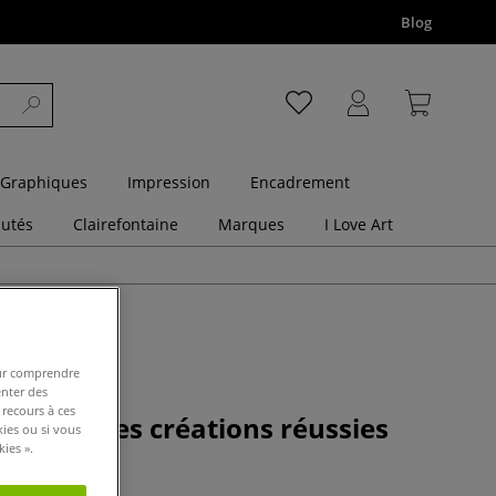
Blog
 Graphiques
Impression
Encadrement
utés
Clairefontaine
Marques
I Love Art
pour comprendre
enter des
 recours à ces
facile - Des créations réussies
kies ou si vous
lement !
ies ».