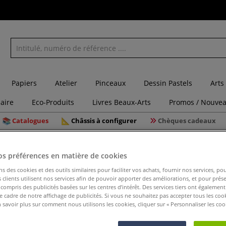
Papiers
Atelier
Pinceaux
Dessin Pastels
Arts
laire
Eco-Produits
Livres Beaux-Arts
Promos / Nouvea
Catalogues
Châssis à configurer
Chèques cadeaux
e - Des créations réussies tout simplement !
os préférences en matière de cookies
ns des cookies et des outils similaires pour faciliter vos achats, fournir nos services, 
clients utilisent nos services afin de pouvoir apporter des améliorations, et pour prés
y compris des publicités basées sur les centres d’intérêt. Des services tiers ont également
Le dessin 
le cadre de notre affichage de publicités. Si vous ne souhaitez pas accepter tous les coo
tout simp
 savoir plus sur comment nous utilisons les cookies, cliquer sur « Personnaliser les cook