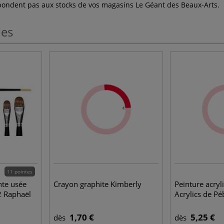
espondent pas aux stocks de vos magasins Le Géant des Beaux-Arts.
les
11 pointes
nte usée
Crayon graphite Kimberly
Peinture acryl
2 Raphaël
Acrylics de Pé
1,70 €
5,25 €
dès
dès