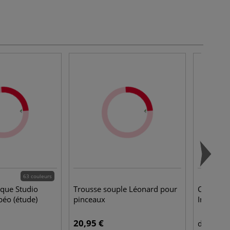
63 couleurs
ique Studio
Trousse souple Léonard pour
Coffret 
béo (étude)
pinceaux
Inktense
20,95 €
39,
dès