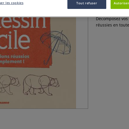
er les cookies
Tout refuser
Autoriser
Apprenez à dessi
Décomposez vos s
réussies en toute