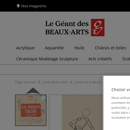
Nos magasins
Acrylique
Aquarelle
Huile
Châssis et toiles
Céramique Modelage Sculpture
Arts créatifs
Sco
Page d'accueil
Livres Beaux-Arts
Livres sur le dessin
Le dessin facil
Choisir v
Nous utiliso
comment les 
publicités, 
outils dans 
souhaitez en