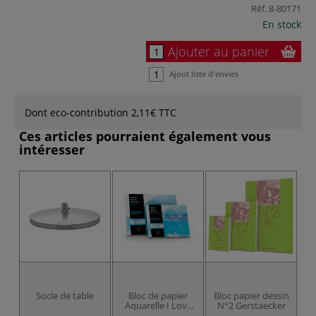
Réf.
8-80171
En stock
Ajouter au panier
Ajout liste d'envies
Dont eco-contribution 2,11€ TTC
Ces articles pourraient également vous
intéresser
Socle de table
Bloc de papier
Bloc papier dessin
Pe
Aquarelle I Love
N°2 Gerstaecker
Art