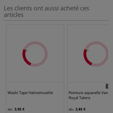
Les clients ont aussi acheté ces
articles
72 c
Washi Tape Hahnemuehle
Peinture aquarelle Van G
Royal Talens
3,95 €
2,85 €
dès
dès