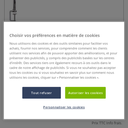
Choisir vos préférences en matière de cookies
Nous utilisons des cookies et des outils similaires pour faciliter vos
achats, fournir nos services, pour comprendre comment les clients
utilisent nos services afin de pouvoir apporter des améliorations, et pour
Lampe d'atelier Slimline 4
présenter des publicités, y compris des publicités basées sur les centres
Daylight
d’intérêt. Des services tiers ont également recours à ces outils dans le
cadre de notre affichage de publicités. Si vous ne souhaitez pas accepter
tous les cookies ou si vous souhaitez en savoir plus sur comment nous
0 Commentaires
utilisons les cookies, cliquer sur « Personnaliser les cookies ».
Lampe d'atelier Slimline 4™ daylight®, design fin et flexible.
3 200 lux, 6 000 K, CRI 95+, port USB-C et pince pour bureau
Tout refuser
Autoriser les cookies
incluse.
Plus
Personnaliser les cookies
192,95 €
Prix TTC
Info frais
.