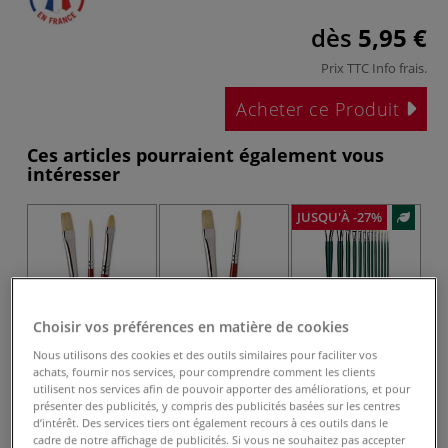
dès
5,95 €
Prix TTC
Info frais
.
Acheter ce Produit
Ces articles pourraient également vous
intéresser
JUSQU'À -27%
Choisir vos préférences en matière de cookies
Nous utilisons des cookies et des outils similaires pour faciliter vos
13 pointes
achats, fournir nos services, pour comprendre comment les clients
Set de 3 pinceaux
Set de 2 pinceaux
Pinceau Nova,
utilisent nos services afin de pouvoir apporter des améliorations, et pour
Huile Détail I Love
Huile duo I love
série 1875 Da
présenter des publicités, y compris des publicités basées sur les centres
Art
Art
Vinci
d’intérêt. Des services tiers ont également recours à ces outils dans le
cadre de notre affichage de publicités. Si vous ne souhaitez pas accepter