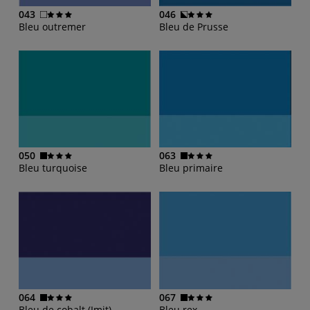
043
046
Bleu outremer
Bleu de Prusse
050
063
Bleu turquoise
Bleu primaire
064
067
Bleu de cobalt (Imit)
Bleu rex