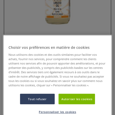
Choisir vos préférences en matière de cookies
Nous utilisons des cookies et des outils similaires pour faciliter vos
achats, fournir nos services, pour comprendre comment les clients
Huile de Lin Maimeri
utilisent nos services afin de pouvoir apporter des améliorations, et pour
présenter des publicités, y compris des publicités basées sur les centres
d’intérêt. Des services tiers ont également recours à ces outils dans le
0 Commentaires
cadre de notre affichage de publicités. Si vous ne souhaitez pas accepter
tous les cookies ou si vous souhaitez en savoir plus sur comment nous
Huile de lin raffinée Maimeri pour peinture à l’huile :
utilisons les cookies, cliquer sur « Personnaliser les cookies ».
améliore fluidité, transparence et flexibilité des couleurs,
idéale pour mediums et glacis.
Plus
Tout refuser
Autoriser les cookies
Personnaliser les cookies