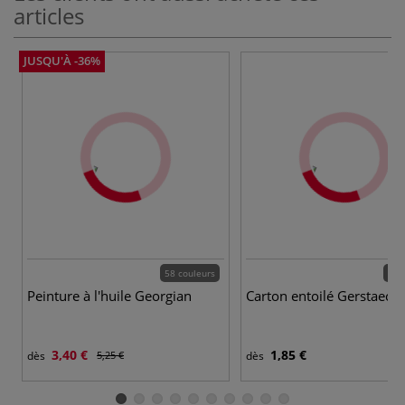
articles
JUSQU'À -36%
58 couleurs
25 
Peinture à l'huile Georgian
Carton entoilé Gerstaecke
3,40 €
1,85 €
dès
5,25 €
dès