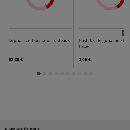
18 c
Support en bois pour rouleaux
Pastilles de gouache Ebe
Faber
33,20 €
2,05 €
À propos de nous