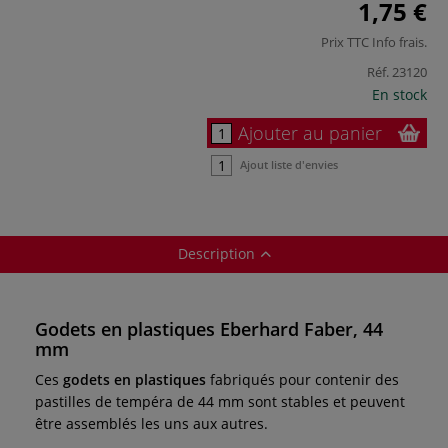
1,75 €
Prix TTC
Info frais
.
Réf.
23120
En stock
Ajouter au panier
Ajout liste d'envies
Description
Godets en plastiques Eberhard Faber, 44
mm
Ces
godets en plastiques
fabriqués pour contenir des
pastilles de tempéra de 44 mm sont stables et peuvent
être assemblés les uns aux autres.