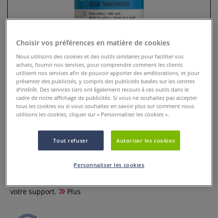
Choisir vos préférences en matière de cookies
Nous utilisons des cookies et des outils similaires pour faciliter vos
achats, fournir nos services, pour comprendre comment les clients
utilisent nos services afin de pouvoir apporter des améliorations, et pour
présenter des publicités, y compris des publicités basées sur les centres
d’intérêt. Des services tiers ont également recours à ces outils dans le
cadre de notre affichage de publicités. Si vous ne souhaitez pas accepter
tous les cookies ou si vous souhaitez en savoir plus sur comment nous
utilisons les cookies, cliquer sur « Personnaliser les cookies ».
Gesso transparent Liquitex
0 Commentaires
Tout refuser
Autoriser les cookies
Gesso transparent Liquitex, préparation de surface pour
Personnaliser les cookies
travailler à l'huile, l'acrylique et la gouache. Le gesso liquitex
forme une couche rugueuse, absorbante et homogème sur
votre support.
Plus