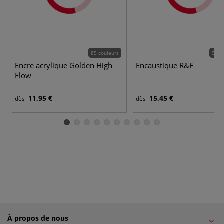
85 couleurs
92 c
Encre acrylique Golden High
Encaustique R&F
Flow
11,95 €
15,45 €
dès
dès
À propos de nous