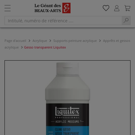
Page d'accueil
Acrylique
Supports peinture acrylique
Apprêts et gessos
acrylique
Gesso transparent Liquitex