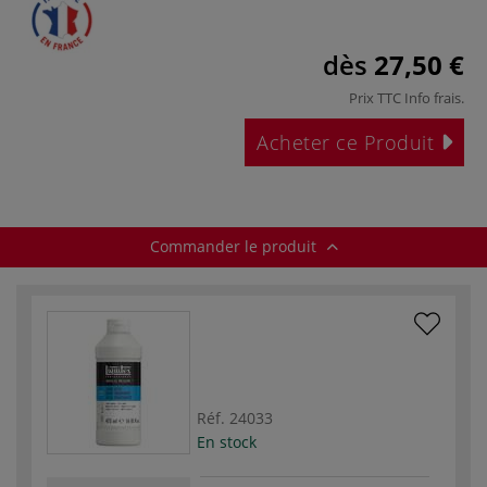
dès
27,50 €
Prix TTC
Info frais
.
Acheter ce Produit
Commander le produit
Réf.
24033
En stock