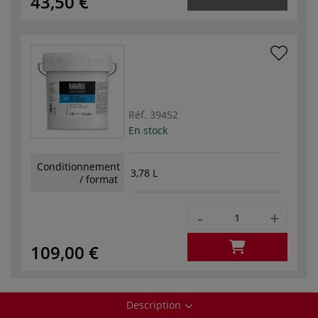
43,50 €
Réf.
39452
En stock
Conditionnement
3,78 L
/ format
-
+
109,00 €
Description