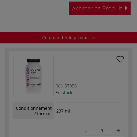
Acheter ce Produit
Commander le produit
Réf.
57958
En stock
Conditionnement
237 ml
/ format
-
+