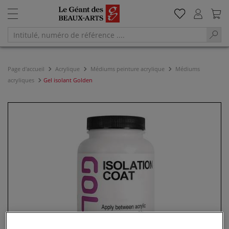
Page d'accueil
Acrylique
Médiums peinture acrylique
Médiums
acryliques
Gel isolant Golden