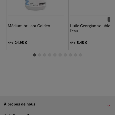
40 c
Médium brillant Golden
Huile Georgian soluble d
l’eau
24,95 €
5,45 €
dès
dès
À propos de nous