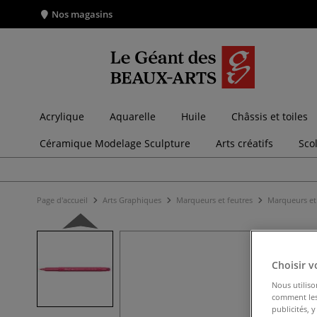
Nos magasins
Acrylique
Aquarelle
Huile
Châssis et toiles
Céramique Modelage Sculpture
Arts créatifs
Sco
Page d'accueil
Arts Graphiques
Marqueurs et feutres
Marqueurs et 
Choisir v
Nous utiliso
comment les 
publicités, 