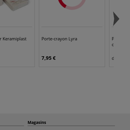
r Keramiplast
Porte-crayon Lyra
Pinceau 
courte, 
7,95 €
14,
dès
Magasins