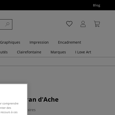
Blog
 Graphiques
Impression
Encadrement
utés
Clairefontaine
Marques
I Love Art
ibralo Caran d'Ache
pour comprendre
enter des
0 Commentaires
 recours à ces