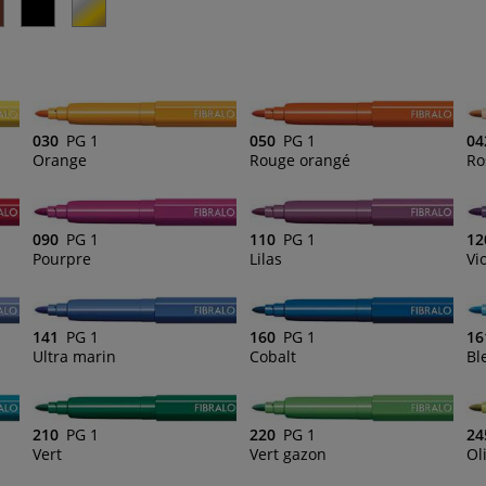
030
PG 1
050
PG 1
04
Orange
Rouge orangé
Ro
090
PG 1
110
PG 1
12
Pourpre
Lilas
Vi
141
PG 1
160
PG 1
16
Ultra marin
Cobalt
Bl
210
PG 1
220
PG 1
24
Vert
Vert gazon
Ol