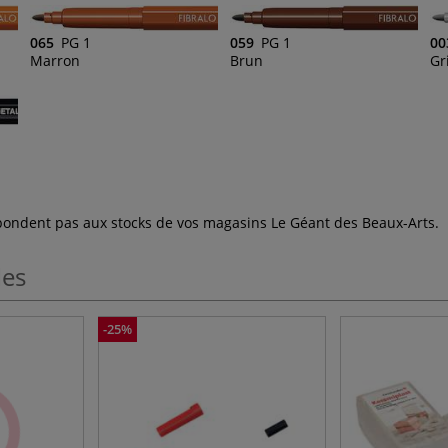
065
PG 1
059
PG 1
00
Marron
Brun
Gr
espondent pas aux stocks de vos magasins Le Géant des Beaux-Arts.
les
-25%