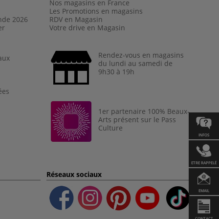
Nos magasins en France
Les Promotions en magasins
nde 202
6
RDV en Magasin
er
Votre drive en Magasin
Rendez-vous en magasins
aux
du lundi au samedi de
9h30 à 19h
ées
1er partenaire 100% Beaux-
Arts présent sur le Pass
Culture
INFOS
ETRE RAPPELÉ
Réseaux sociaux
EMAIL
CONTACT