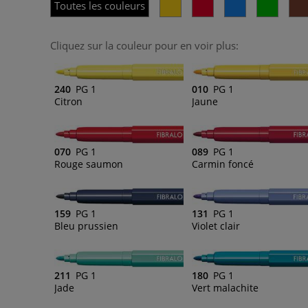
Toutes les couleurs
Cliquez sur la couleur pour en voir plus:
240
PG 1
010
PG 1
Citron
Jaune
070
PG 1
089
PG 1
Rouge saumon
Carmin foncé
159
PG 1
131
PG 1
Bleu prussien
Violet clair
211
PG 1
180
PG 1
Jade
Vert malachite