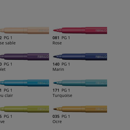
2
PG 1
081
PG 1
se sable
Rose
0
PG 1
140
PG 1
olet
Marin
1
PG 1
171
PG 1
eu clair
Turquoise
5
PG 1
035
PG 1
ive
Ocre