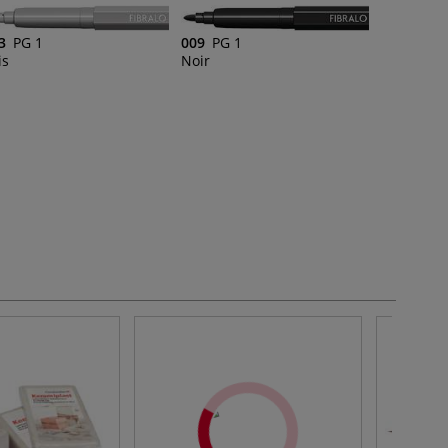
3
PG 1
009
PG 1
is
Noir