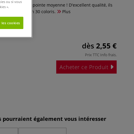
kies ou si vous
tres FIBRALO à pointe moyenne ! D'excellent qualité, ils
ies ».
ns. Disponible en 30 coloris.
Plus
 les cookies
dès
2,55 €
Prix TTC
Info frais
.
Acheter ce Produit
es pourraient également vous intéresser