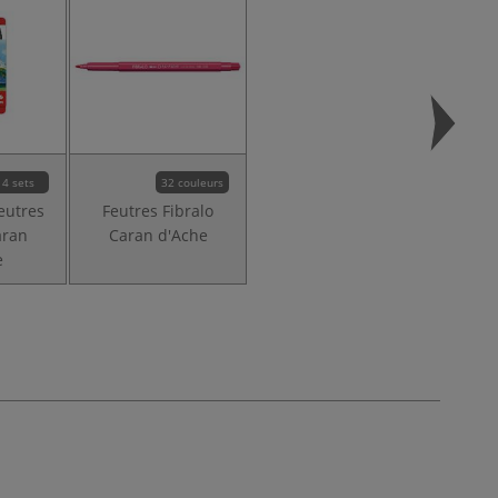
4 sets
32 couleurs
feutres
Feutres Fibralo
aran
Caran d'Ache
e