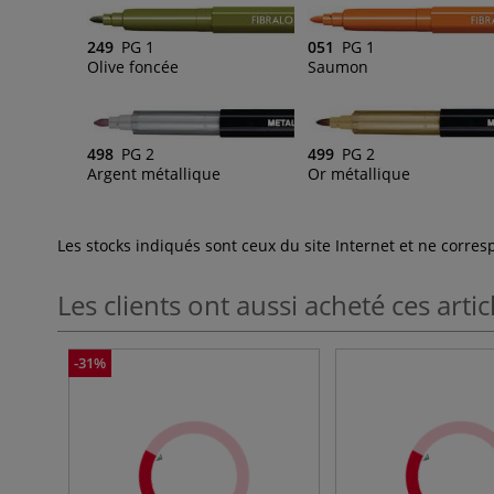
249
PG 1
051
PG 1
Olive foncée
Saumon
498
PG 2
499
PG 2
Argent métallique
Or métallique
Les stocks indiqués sont ceux du site Internet et ne corr
Les clients ont aussi acheté ces artic
-31%