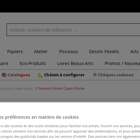
Papiers
Atelier
Pinceaux
Dessin Pastels
Arts
laire
Eco-Produits
Livres Beaux-Arts
Promos / Nouvea
Catalogues
Châssis à configurer
Chèques cadeaux
feutres à base d'eau
Feutres Fibralo Caran d'Ache
os préférences en matière de cookies
Feutres F
ns des cookies et des outils similaires pour faciliter vos achats, fournir nos services, 
clients utilisent nos services afin de pouvoir apporter des améliorations, et pour prés
y compris des publicités basées sur les centres d’intérêt. Des services tiers ont également