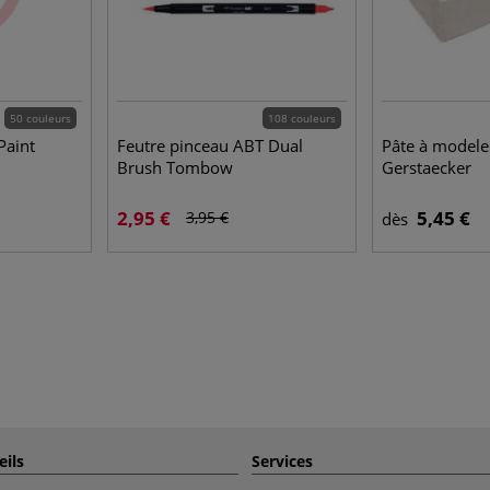
50 couleurs
108 couleurs
Paint
Feutre pinceau ABT Dual
Pâte à modele
Brush Tombow
Gerstaecker
2,95 €
5,45 €
3,95 €
dès
eils
Services