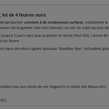
lot de 4 feutres noirs
rétroprojection
convient à de nombreuses surfaces,
notamment le ve
ouleurs de la gamme sont très intenses. Le noir ne subit aucune al
jusqu'à 2 jours sans que sa pointe ne sèche (Test ISO). L'encre de
té du feutre.
dans des étuis rigides spéciaux "Staedtler Box", inclinables grâce 
espondent pas aux stocks de vos magasins Le Géant des Beaux-Arts.
les