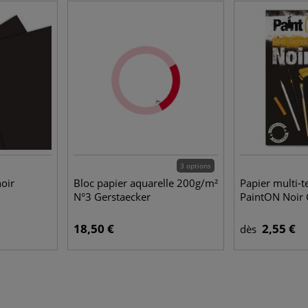
3 options
noir
Bloc papier aquarelle 200g/m²
Papier multi-
N°3 Gerstaecker
PaintON Noir 
18,50 €
2,55 €
dès