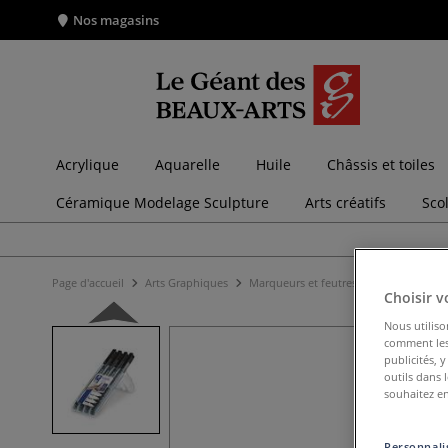
Nos magasins
Acrylique
Aquarelle
Huile
Châssis et toiles
Céramique Modelage Sculpture
Arts créatifs
Sco
Page d'accueil
Arts Graphiques
Marqueurs et feutres
Marqueurs et 
Choisir v
Nous utiliso
comment les 
publicités, 
outils dans 
souhaitez en
Personnalis