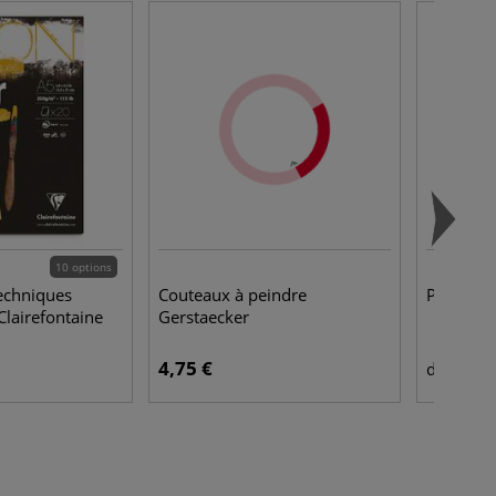
10 options
techniques
Couteaux à peindre
Papier fa
Clairefontaine
Gerstaecker
4,75 €
4,4
dès