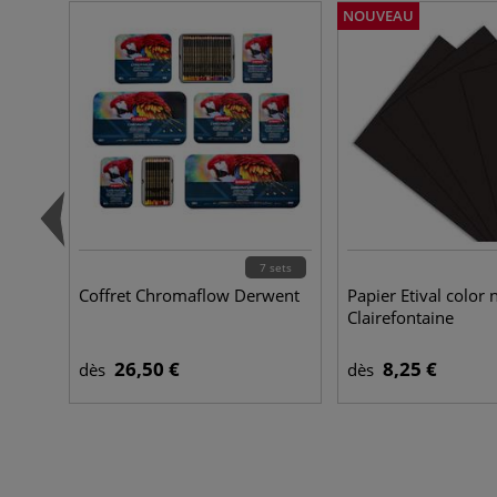
NOUVEAU
7 sets
Coffret Chromaflow Derwent
Papier Etival color 
Clairefontaine
26,50 €
8,25 €
dès
dès