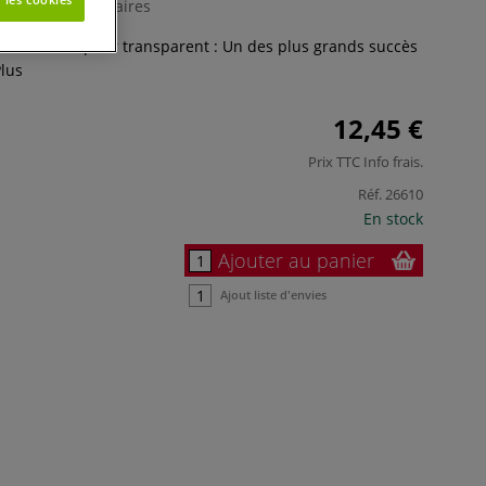
0 Commentaires
e Lumocolor pour transparent : Un des plus grands succès
lus
12,45 €
Prix TTC
Info frais
.
Réf.
26610
En stock
Ajouter au panier
Ajout liste d'envies