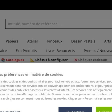
Papiers
Atelier
Pinceaux
Dessin Pastels
Arts
laire
Eco-Produits
Livres Beaux-Arts
Promos / Nouvea
Catalogues
Châssis à configurer
Chèques cadeaux
feutres à base d'eau
Feutre indélébile Lumocolor pour transparent
os préférences en matière de cookies
ns des cookies et des outils similaires pour faciliter vos achats, fournir nos services, 
clients utilisent nos services afin de pouvoir apporter des améliorations, et pour prés
y compris des publicités basées sur les centres d’intérêt. Des services tiers ont également
le cadre de notre affichage de publicités. Si vous ne souhaitez pas accepter tous les coo
Feutre in
 savoir plus sur comment nous utilisons les cookies, cliquer sur « Personnaliser les cook
transpar
er les cookies
Tout refuser
Autoriser