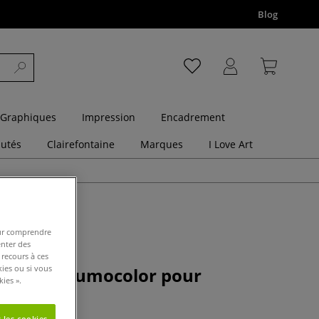
Blog
 Graphiques
Impression
Encadrement
utés
Clairefontaine
Marques
I Love Art
pour comprendre
enter des
 recours à ces
kies ou si vous
délébile Lumocolor pour
ies ».
ent
 les cookies