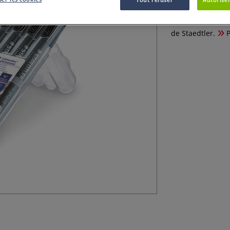
Feutre indélébil
de Staedtler.
P