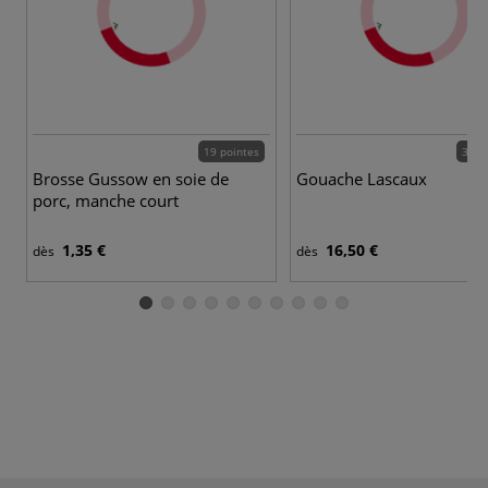
19 pointes
34 c
Brosse Gussow en soie de
Gouache Lascaux
porc, manche court
1,35 €
16,50 €
dès
dès