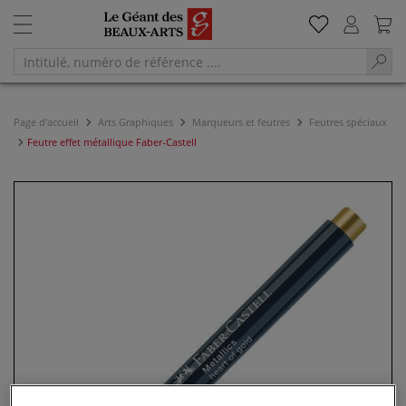
Page d'accueil
Arts Graphiques
Marqueurs et feutres
Feutres spéciaux
Feutre effet métallique Faber-Castell