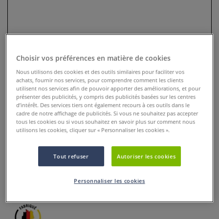
Choisir vos préférences en matière de cookies
Nous utilisons des cookies et des outils similaires pour faciliter vos
achats, fournir nos services, pour comprendre comment les clients
utilisent nos services afin de pouvoir apporter des améliorations, et pour
présenter des publicités, y compris des publicités basées sur les centres
d’intérêt. Des services tiers ont également recours à ces outils dans le
cadre de notre affichage de publicités. Si vous ne souhaitez pas accepter
Feutre Edding 55 Finepen
tous les cookies ou si vous souhaitez en savoir plus sur comment nous
utilisons les cookies, cliquer sur « Personnaliser les cookies ».
0 Commentaires
Tout refuser
Autoriser les cookies
Permet de tracer les contours et autres lignes fines sur les
aquarelles et les peintures sur soie, ainsi que l’écriture
artistique.
Plus
Personnaliser les cookies