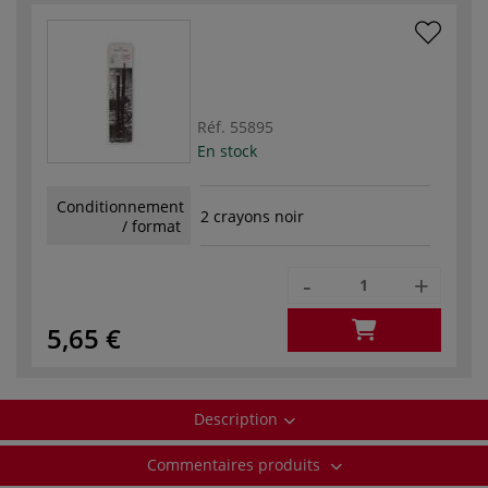
Réf.
55895
En stock
Conditionnement
2 crayons noir
/ format
-
+
5,65 €
Description
Commentaires produits