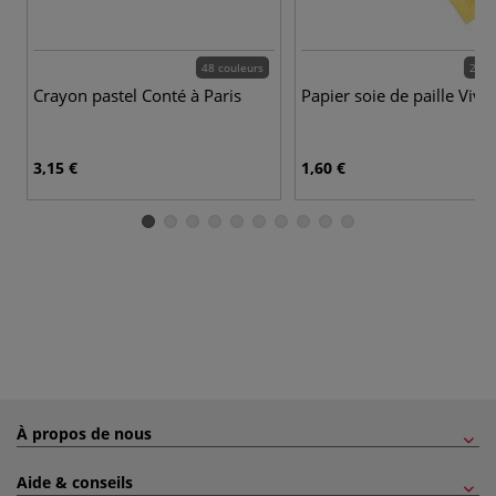
48 couleurs
22 c
Crayon pastel Conté à Paris
Papier soie de paille Viva
3,15 €
1,60 €
À propos de nous
Aide & conseils