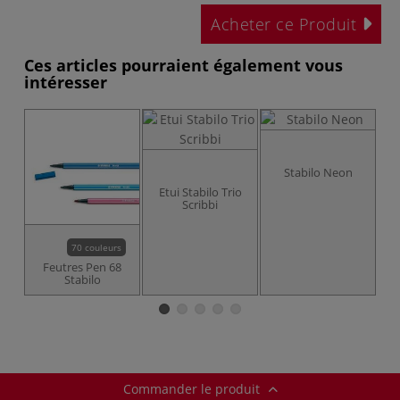
Acheter ce Produit
Ces articles pourraient également vous
intéresser
Stabilo Neon
Etui Stabilo Trio
Scribbi
70 couleurs
Feutres Pen 68
Stabilo
S
u
Commander le produit