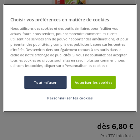
Choisir vos préférences en matière de cookies
Nous utilisons des cookies et des outils similaires pour faciliter vos
achats, fournir nos services, pour comprendre comment les clients
utilisent nos services afin de pouvoir apporter des améliorations, et pour
présenter des publicités, y compris des publicités basées sur les centres
d’intérêt. Des services tiers ont également recours à ces outils dans le
cadre de notre affichage de publicités. Si vous ne souhaitez pas accepter
tous les cookies ou si vous souhaitez en savoir plus sur comment nous
utilisons les cookies, cliquer sur « Personnaliser les cookies ».
etui feutres Stabilo Greenpoint
Tout refuser
Autoriser les cookies
0 Commentaires
etui feutres Stabilo Greenpoint, feutré composé à 98 % de
Personnaliser les cookies
matière recyclées. Pointe 0,8 mm. Corps hexagonal et encre
à base d’eau.
Plus
dès
6,80 €
Prix TTC
Info frais
.