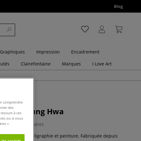
Blog
 Graphiques
Impression
Encadrement
utés
Clairefontaine
Marques
I Love Art
pour comprendre
enter des
 Chine Chung Hwa
 recours à ces
kies ou si vous
5 Commentaires
ies ».
éritable pour calligraphie et peinture. Fabriquée depuis
 les cookies