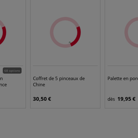
68 options
in
Coffret de 5 pinceaux de
Palette en por
ence
Chine
30,50 €
19,95 €
dès