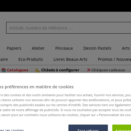
Papiers
Atelier
Pinceaux
Dessin Pastels
Arts
laire
Eco-Produits
Livres Beaux-Arts
Promos / Nouvea
Catalogues
Châssis à configurer
Chèques cadeaux
e Chine Chung Hwa
os préférences en matière de cookies
ns des cookies et des outils similaires pour faciliter vos achats, fournir nos services, 
clients utilisent nos services afin de pouvoir apporter des améliorations, et pour prés
Encre de
y compris des publicités basées sur les centres d’intérêt. Des services tiers ont également
le cadre de notre affichage de publicités. Si vous ne souhaitez pas accepter tous les coo
 savoir plus sur comment nous utilisons les cookies, cliquer sur « Personnaliser les cook
Encre de Chine v
er les cookies
Tout refuser
Autoriser