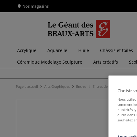
Nos magasins
Acrylique
Aquarelle
Huile
Châssis et toiles
Céramique Modelage Sculpture
Arts créatifs
Sco
Page d'accueil
Arts Graphiques
Encres
Encres de Chine
Encre d
Choisir v
Nous utiliso
comment les 
publicités, 
outils dans 
souhaitez en
Personnalis