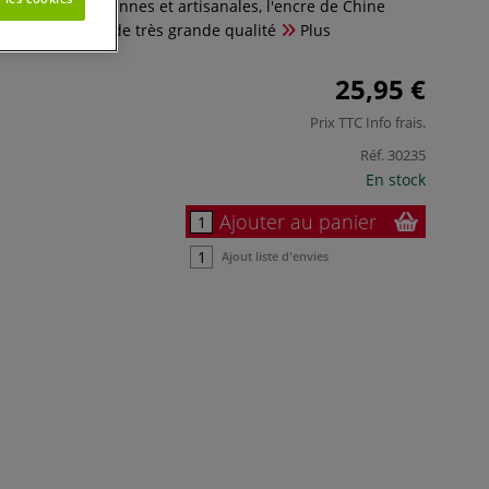
 méthodes anciennes et artisanales, l'encre de Chine
ire et intense, de très grande qualité
Plus
25,95 €
Prix TTC
Info frais
.
Réf.
30235
En stock
Ajouter au panier
Ajout liste d'envies