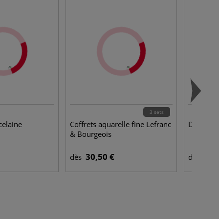
3 sets
celaine
Coffrets aquarelle fine Lefranc
Drawing 
& Bourgeois
30,50 €
5,2
dès
dès