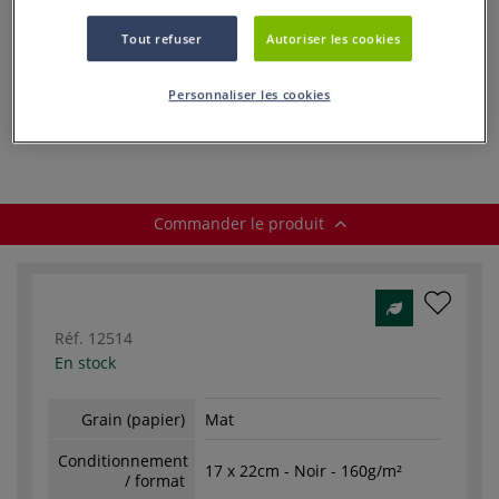
dès
5,45 €
Tout refuser
Autoriser les cookies
Prix TTC
Info frais
.
Personnaliser les cookies
Acheter ce Produit
Commander le produit
Réf.
12514
En stock
Grain (papier)
Mat
Conditionnement
17 x 22cm - Noir - 160g/m²
/ format