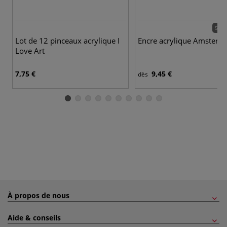
56 c
Lot de 12 pinceaux acrylique I
Encre acrylique Amsterd
Love Art
7,75 €
9,45 €
dès
À propos de nous
Aide & conseils