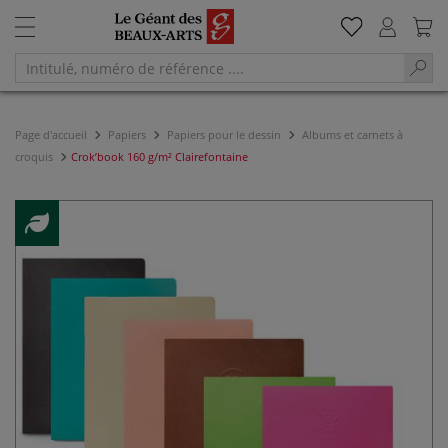
Page d'accueil
Papiers
Papiers pour le dessin
Albums et carnets à
croquis
Crok’book 160 g/m² Clairefontaine