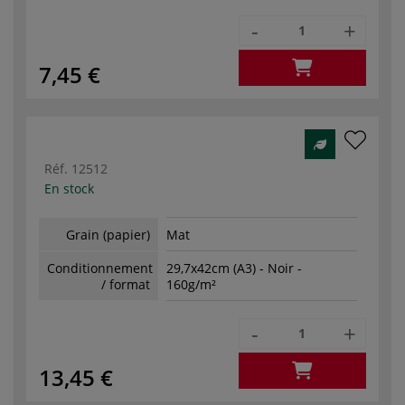
-
+
7,45 €
Réf.
12512
En stock
Grain (papier)
Mat
Conditionnement
29,7x42cm (A3) - Noir -
/ format
160g/m²
-
+
13,45 €