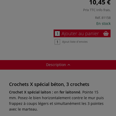
10,45 €
Prix TTC
Info frais
.
Réf.
81158
En stock
Ajouter au panier
Ajout liste d'envies
Description
Crochets X spécial béton, 3 crochets
Crochet X spécial laiton :
en
fer laitonné
. Pointe 15
mm. Posez-le bien horizontalement contre le mur puis
frappez à coups légers et simultanément les 3 pointes
avec le marteau.