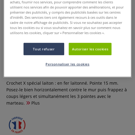
achats, fournir nos services, pour comprendre comment les clients
utilisent nos services afin de pouvoir apporter des améliorations, et pour
présenter des publicités, y compris des publicités basées sur les centres
d’intérêt. Des services tiers ont également recours à ces outils dans le
cadre de notre affichage de publicités. Si vous ne souhaitez pas accepter
tous les cookies ou si vous souhaitez en savoir plus sur comment nous
utilisons les cookies, cliquer sur « Personnaliser les cookies ».
Tout refuser
Autoriser les cookies
Crochets X spécial béton
Personnaliser les cookies
0 Commentaires
Crochet X spécial laiton : en fer laitonné. Pointe 15 mm.
Posez-le bien horizontalement contre le mur puis frappez à
coups légers et simultanément les 3 pointes avec le
marteau.
Plus