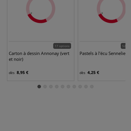
17 options
525 c
Carton à dessin Annonay (vert
Pastels à l'écu Sennelier
et noir)
8,95 €
4,25 €
dès
dès