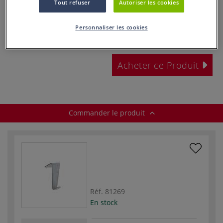
Tout refuser
Autoriser les cookies
dès
1,20 €
Personnaliser les cookies
Prix TTC
Info frais
.
Acheter ce Produit
Commander le produit
Réf.
81269
En stock