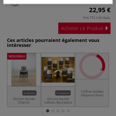
22,95 €
Prix TTC
Info frais
.
Acheter ce Produit
Ces articles pourraient également vous
intéresser
NOUVEAU
Coffret Golden
4 options
9 couleurs
Elegance Kreul
Dorure liquide
Dorure liquide
Charvin
Lefranc Bourgeois