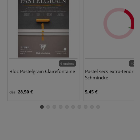
6 options
400 c
Bloc Pastelgrain Clairefontaine
Pastel secs extra-tendre 
Schmincke
28,50 €
5,45 €
dès