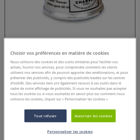
Choisir vos préférences en matière de cookies
Nous utilisons des cookies et des outils similaires pour faciliter vos
achats, fournir nos services, pour comprendre comment les clients
utilisent nos services afin de pouvoir apporter des améliorations, et pour
Crème à dorer Charvin
présenter des publicités, y compris des publicités basées sur les centres
d’intérêt. Des services tiers ont également recours à ces outils dans le
cadre de notre affichage de publicités. Si vous ne souhaitez pas accepter
0 Commentaires
tous les cookies ou si vous souhaitez en savoir plus sur comment nous
utilisons les cookies, cliquer sur « Personnaliser les cookies ».
Crème à dorer Charvin : pâte métallisée facile à appliquer,
résistante et couvrante. Idéale pour dorures, reliefs et
détails décoratifs
Plus
Tout refuser
Autoriser les cookies
Personnaliser les cookies