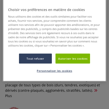
Choisir vos préférences en matière de cookies
Nous utilisons des cookies et des outils similaires pour faciliter vos
achats, fournir nos services, pour comprendre comment les clients
utilisent nos services afin de pouvoir apporter des améliorations, et pour
présenter des publicités, y compris des publicités basées sur les centres
d’intérêt. Des services tiers ont également recours à ces outils dans le
cadre de notre affichage de publicités. Si vous ne souhaitez pas accepter
tous les cookies ou si vous souhaitez en savoir plus sur comment nous
utilisons les cookies, cliquer sur « Personnaliser les cookies ».
Colle pour bois Uhu
Tout refuser
Autoriser les cookies
0 Commentaires
Personnaliser les cookies
La colle pour bois UHU est idéale pour l’assemblage et le
placage de tous types de bois (durs, tendres, exotiques) et
dérivés (contre-plaqués, agglomérés, stratifiés, lattés).
Plus