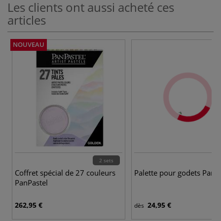
Les clients ont aussi acheté ces
articles
NOUVEAU
2 sets
2
Coffret spécial de 27 couleurs
Palette pour godets Panp
PanPastel
262,95 €
24,95 €
dès