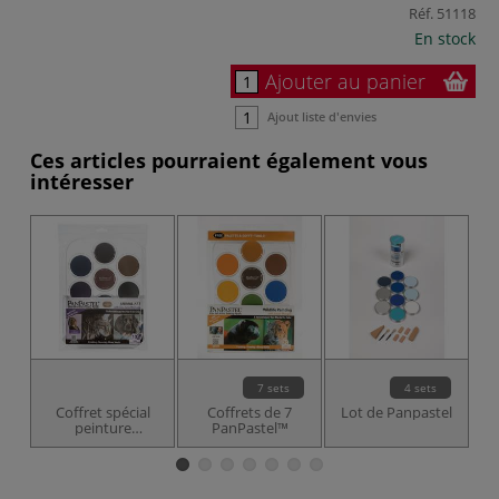
Réf.
51118
En stock
Ajouter au panier
Ajout liste d'envies
Ces articles pourraient également vous
intéresser
7 sets
4 sets
Coffret spécial
Coffrets de 7
Lot de Panpastel
peinture
PanPastel™
animalière
Panpastel