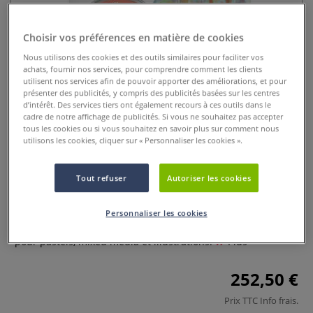
Choisir vos préférences en matière de cookies
Nous utilisons des cookies et des outils similaires pour faciliter vos
achats, fournir nos services, pour comprendre comment les clients
utilisent nos services afin de pouvoir apporter des améliorations, et pour
présenter des publicités, y compris des publicités basées sur les centres
d’intérêt. Des services tiers ont également recours à ces outils dans le
cadre de notre affichage de publicités. Si vous ne souhaitez pas accepter
tous les cookies ou si vous souhaitez en savoir plus sur comment nous
Coffret spécial de 25 couleurs
utilisons les cookies, cliquer sur « Personnaliser les cookies ».
PanPastel clairs et moyens
Tout refuser
Autoriser les cookies
0 Commentaires
Set Panpastel® 25 godets clairs et moyens. Pastels
Personnaliser les cookies
hautement pigmentés, texture douce, faible poussière. Idéal
pour pastels, mixed media et illustrations.
Plus
252,50 €
Prix TTC
Info frais
.