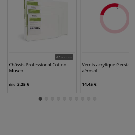
47 options
3 
Châssis Professional Cotton
Vernis acrylique Gerstaec
Museo
aérosol
3,25 €
14,45 €
dès