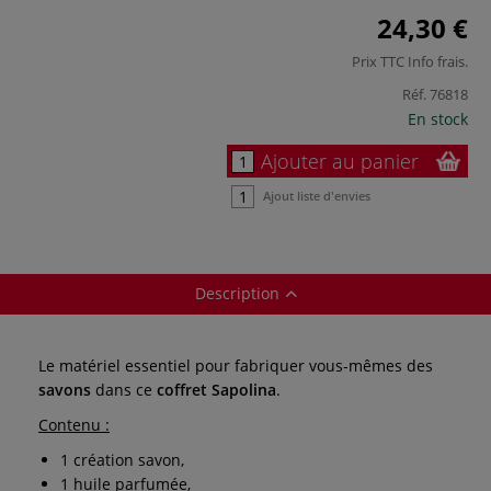
24,30 €
Prix TTC
Info frais
.
Réf.
76818
En stock
Ajouter au panier
Ajout liste d'envies
Description
Le matériel essentiel pour fabriquer vous-mêmes des
savons
dans ce
coffret Sapolina
.
Contenu :
1 création savon,
1 huile parfumée,