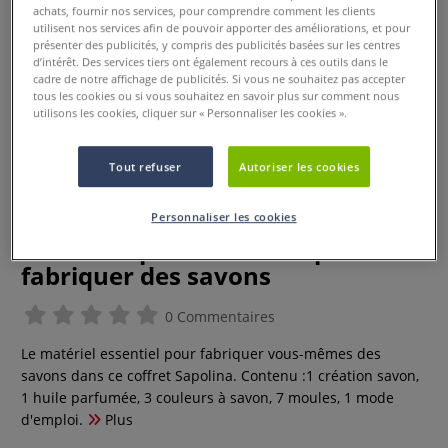
achats, fournir nos services, pour comprendre comment les clients
utilisent nos services afin de pouvoir apporter des améliorations, et pour
présenter des publicités, y compris des publicités basées sur les centres
d’intérêt. Des services tiers ont également recours à ces outils dans le
cadre de notre affichage de publicités. Si vous ne souhaitez pas accepter
tous les cookies ou si vous souhaitez en savoir plus sur comment nous
utilisons les cookies, cliquer sur « Personnaliser les cookies ».
Tout refuser
Autoriser les cookies
Personnaliser les cookies
Coffret Sapolina Artidee pour
fabriquer des savons
0 Commentaires
Le matériel essentiel pour fabriquer vous-mêmes des
savons dans ce coffret Sapolina. Contenu :1 création savon,
1 huile parfumée, 3 couleurs à savon, 7 moules, 1 mode
d'emploi.
Plus