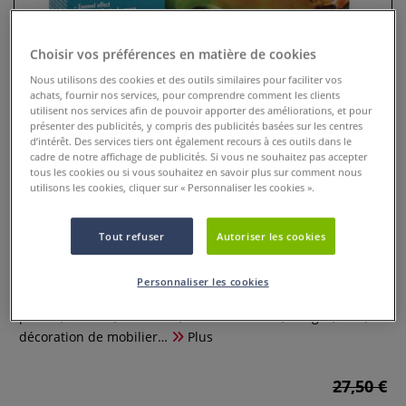
Choisir vos préférences en matière de cookies
Nous utilisons des cookies et des outils similaires pour faciliter vos
achats, fournir nos services, pour comprendre comment les clients
utilisent nos services afin de pouvoir apporter des améliorations, et pour
présenter des publicités, y compris des publicités basées sur les centres
d’intérêt. Des services tiers ont également recours à ces outils dans le
cadre de notre affichage de publicités. Si vous ne souhaitez pas accepter
tous les cookies ou si vous souhaitez en savoir plus sur comment nous
utilisons les cookies, cliquer sur « Personnaliser les cookies ».
Coffret résine glaçage Pébéo
Tout refuser
Autoriser les cookies
0 Commentaires
Personnaliser les cookies
La résine de glaçage Gédéo est idéale pour le scrapbooking,
photos, carterie, souvenirs, dessus de boîte, badges, toile,
décoration de mobilier…
Plus
27,50 €