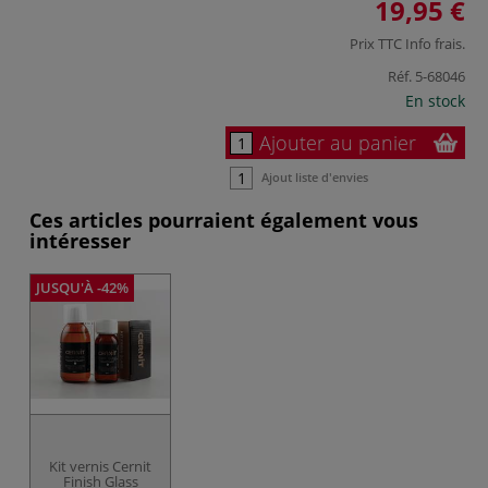
19,95 €
Prix TTC
Info frais
.
Réf.
5-68046
En stock
Ajouter au panier
Ajout liste d'envies
Ces articles pourraient également vous
intéresser
JUSQU'À -42%
Kit vernis Cernit
Finish Glass