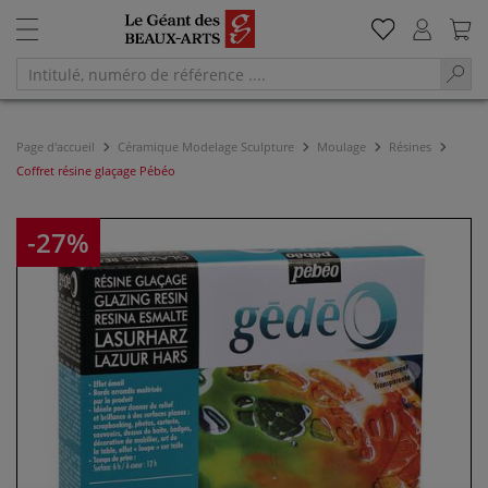
Page d'accueil
Céramique Modelage Sculpture
Moulage
Résines
Coffret résine glaçage Pébéo
-27%