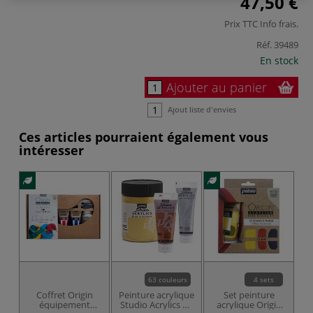
47,50 €
Prix TTC
Info frais
.
Réf.
39489
En stock
Ajouter au panier
Ajout liste d'envies
Ces articles pourraient également vous
intéresser
63 couleurs
4 sets
Coffret Origin
Peinture acrylique
Set peinture
Pe
équipement
Studio Acrylics de
acrylique Origin