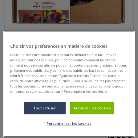
Choisir vos préférences en matière de cookies
Nous utilisons des cookies et des outils similaires pour faciliter vos
achats, fournir nos services, pour comprendre comment les clients
utilisent nos services afin de pouvoir apporter des améliorations, et pour
présenter des publicités, y compris des publicités basées sur les centres
Coffret Origin collection Carnet
d’intérêt. Des services tiers ont également recours à ces outils dans le
cadre de notre affichage de publicités. Si vous ne souhaitez pas accepter
d’Art Pébéo
tous les cookies ou si vous souhaitez en savoir plus sur comment nous
utilisons les cookies, cliquer sur « Personnaliser les cookies ».
0 Commentaires
Tout refuser
Autoriser les cookies
Ce coffret est idéal pour les débutants comme pour les
artistes confirmés, alliant performance artistique et respect
de l’environnement.
Plus
Personnaliser les cookies