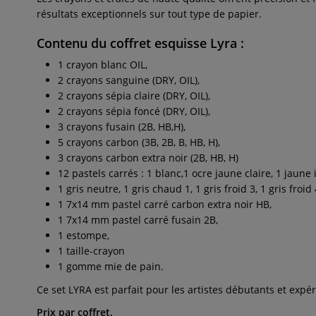
résultats exceptionnels sur tout type de papier.
Contenu du coffret esquisse Lyra :
1 crayon blanc OIL,
2 crayons sanguine (DRY, OIL),
2 crayons sépia claire (DRY, OIL),
2 crayons sépia foncé (DRY, OIL),
3 crayons fusain (2B, HB,H),
5 crayons carbon (3B, 2B, B, HB, H),
3 crayons carbon extra noir (2B, HB, H)
12 pastels carrés : 1 blanc,1 ocre jaune claire, 1 jaune
1 gris neutre, 1 gris chaud 1, 1 gris froid 3, 1 gris froid 
1 7x14 mm pastel carré carbon extra noir HB,
1 7x14 mm pastel carré fusain 2B,
1 estompe,
1 taille-crayon
1 gomme mie de pain.
Ce set LYRA est parfait pour les artistes débutants et exp
Prix par coffret.