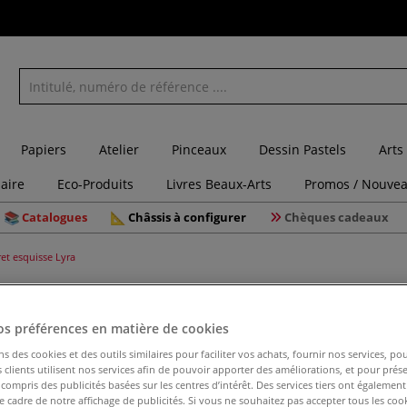
Papiers
Atelier
Pinceaux
Dessin Pastels
Arts
laire
Eco-Produits
Livres Beaux-Arts
Promos / Nouvea
Catalogues
Châssis à configurer
Chèques cadeaux
ret esquisse Lyra
os préférences en matière de cookies
Coffret e
ns des cookies et des outils similaires pour faciliter vos achats, fournir nos services, 
clients utilisent nos services afin de pouvoir apporter des améliorations, et pour prés
y compris des publicités basées sur les centres d’intérêt. Des services tiers ont également
le cadre de notre affichage de publicités. Si vous ne souhaitez pas accepter tous les coo