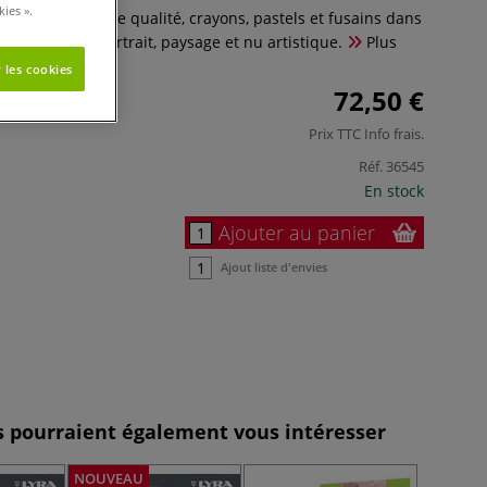
ies ».
Lyra : 35 outils de qualité, crayons, pastels et fusains dans
e. Idéal pour portrait, paysage et nu artistique.
Plus
 les cookies
72,50 €
Prix TTC
Info frais
.
Réf.
36545
En stock
Ajouter au panier
Ajout liste d'envies
es pourraient également vous intéresser
NOUVEAU