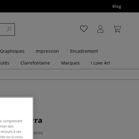
Blog
 Graphiques
Impression
Encadrement
utés
Clairefontaine
Marques
I Love Art
squisse Lyra
pour comprendre
enter des
 recours à ces
0 Commentaires
kies ou si vous