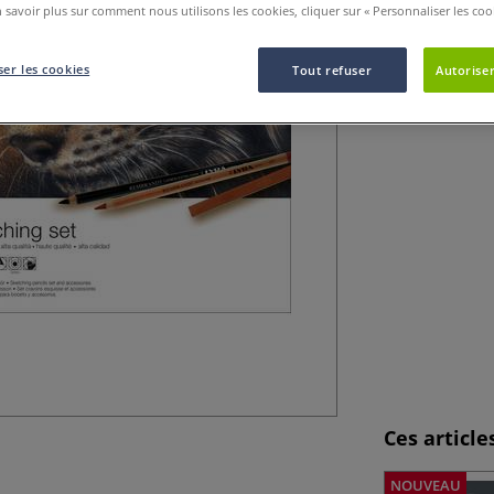
 savoir plus sur comment nous utilisons les cookies, cliquer sur « Personnaliser les cook
Coffret esquisse 
un étui métalliqu
er les cookies
Tout refuser
Autoriser
Ces articl
NOUVEAU