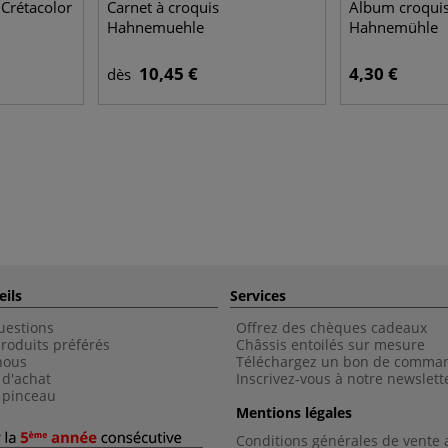
 Crétacolor
Carnet à croquis
Album croquis
Hahnemuehle
Hahnemühle
10,45 €
4,30 €
dès
eils
Services
uestions
Offrez des chèques cadeaux
roduits préférés
Châssis entoilés sur mesure
nous
Téléchargez un bon de comma
 d'achat
Inscrivez-vous à notre newslett
 pinceau
Mentions légales
Conditions générales de vente 