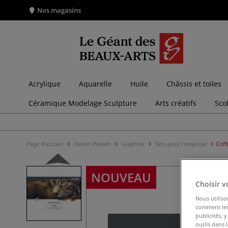
Nos magasins
Acrylique
Aquarelle
Huile
Châssis et toiles
Céramique Modelage Sculpture
Arts créatifs
Sco
Page d'accueil
Dessin Pastels
Graphite
Sets pour l'esquisse
Coff
NOUVEAU
Choisir v
Nous utiliso
comment les 
publicités, 
outils dans 