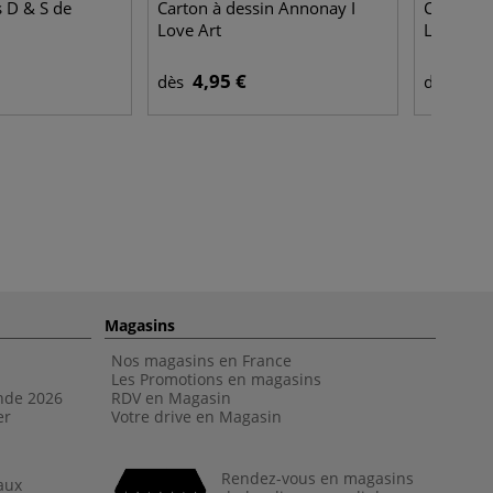
 D & S de
Carton à dessin Annonay I
Coffrets 
Love Art
Lyra Colo
4,95 €
8,9
dès
dès
Magasins
Nos magasins en France
Les Promotions en magasins
nde 202
6
RDV en Magasin
er
Votre drive en Magasin
Rendez-vous en magasins
aux