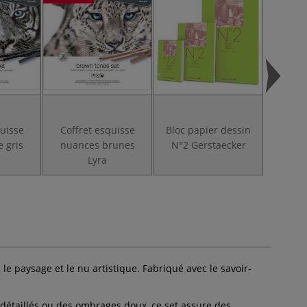
quisse
Coffret esquisse
Bloc papier dessin
Bloc
 gris
nuances brunes
N°2 Gerstaecker
Dessi
Lyra
le paysage et le nu artistique. Fabriqué avec le savoir-
ns détaillés ou des ombrages doux, ce set assure des