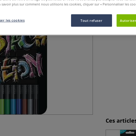
 savoir plus sur comment nous utilisons les cookies, cliquer sur « Personnaliser les cook
Les crayons de c
disponibles dans
er les cookies
Tout refuser
Autoriser
Plus
Ces articl