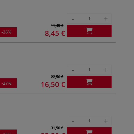
-
+
11,45 €
8,45 €
-26%
-
+
22,50 €
16,50 €
-27%
-
+
31,50 €