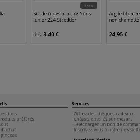
3 sets
lia
Set de craies à la cire Noris
Argile blanch
Junior 224 Staedtler
non chamotté
3,40 €
24,95 €
dès
eils
Services
uestions
Offrez des chèques cadeaux
roduits préférés
Châssis entoilés sur mesure
nous
Téléchargez un bon de comma
 d'achat
Inscrivez-vous à notre newslett
 pinceau