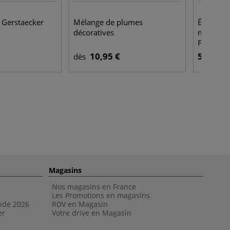
e Gerstaecker
Mélange de plumes
Étui de 
décoratives
métalliq
Faber-Cas
10,95 €
5,95 €
dès
Magasins
Nos magasins en France
Les Promotions en magasins
nde 202
6
RDV en Magasin
er
Votre drive en Magasin