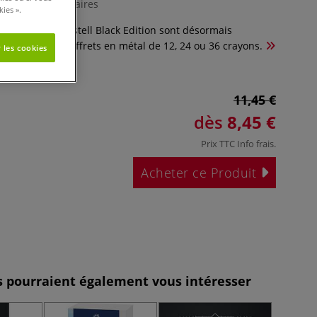
0 Commentaires
ies ».
ouleur Faber-Castell Black Edition sont désormais
 de superbes coffrets en métal de 12, 24 ou 36 crayons.
 les cookies
11,45 €
dès
8,45 €
Prix TTC
Info frais
.
Acheter ce Produit
es pourraient également vous intéresser