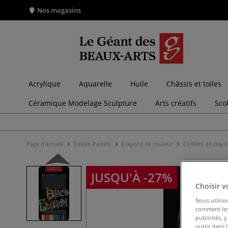
Nos magasins
Acrylique
Aquarelle
Huile
Châssis et toiles
Céramique Modelage Sculpture
Arts créatifs
Sco
Page d'accueil
Dessin Pastels
Crayons de couleur
Coffrets de cray
JUSQU'À -27%
Choisir v
Nous utiliso
comment les 
publicités, 
outils dans 