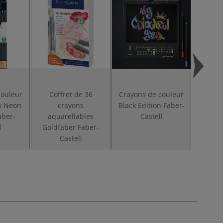
couleur
Coffret de 36
Crayons de couleur
Poche
on Neon
crayons
Black Edition Faber-
Gold
aber-
aquarellables
Castell
l
Goldfaber Faber-
Castell