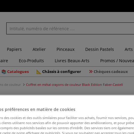
Papiers
Atelier
Pinceaux
Dessin Pastels
Arts
laire
Eco-Produits
Livres Beaux-Arts
Promos / Nouvea
Catalogues
Châssis à configurer
Chèques cadeaux
ons de couleur
Coffret en métal crayons de couleur Black Edition Faber-Castell
os préférences en matière de cookies
Coffret e
ns des cookies et des outils similaires pour faciliter vos achats, fournir nos services, 
Edition F
clients utilisent nos services afin de pouvoir apporter des améliorations, et pour prés
y compris des publicités basées sur les centres d’intérêt. Des services tiers ont également
le cadre de notre affichage de publicités. Si vous ne souhaitez pas accepter tous les coo