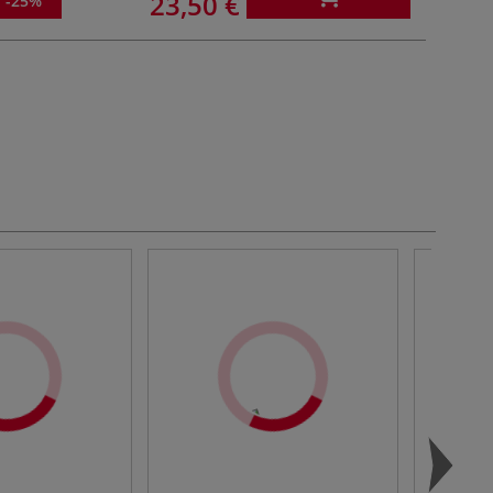
23,50 €
-25%