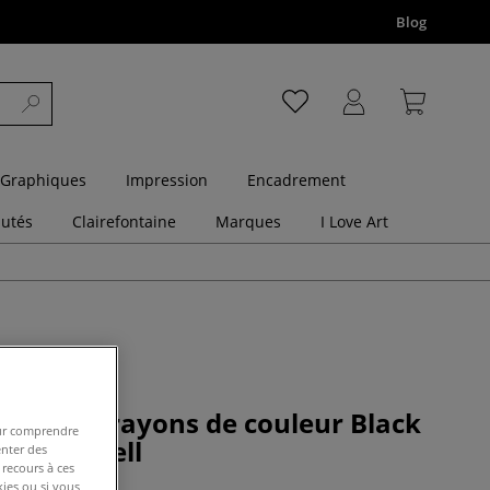
Blog
 Graphiques
Impression
Encadrement
utés
Clairefontaine
Marques
I Love Art
n métal crayons de couleur Black
pour comprendre
aber-Castell
enter des
 recours à ces
kies ou si vous