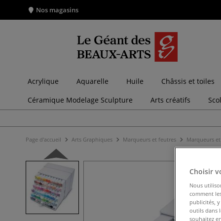
Nos magasins
Acrylique
Aquarelle
Huile
Châssis et toiles
Céramique Modelage Sculpture
Arts créatifs
Sco
Page d'accueil
Arts Graphiques
Marqueurs et feutres
Marqueurs et 
Choisir v
Nous utiliso
comment les 
publicités, 
outils dans 
souhaitez en