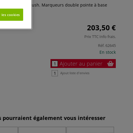
eurs Graph’It Brush. Marqueurs double pointe à base
 les cookies
203,50 €
Prix TTC
Info frais
.
Réf.
62645
En stock
Ajouter au panier
Ajout liste d'envies
es pourraient également vous intéresser