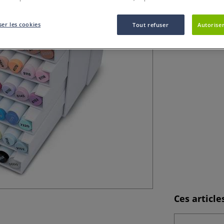
Coffret de marqu
d'alcool.
Plus
er les cookies
Tout refuser
Autoriser
Ces articl