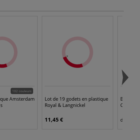
102 couleurs
lique Amsterdam
Lot de 19 godets en plastique
Bloc Pas
ns
Royal & Langnickel
Clairefon
11,45 €
23,
dès