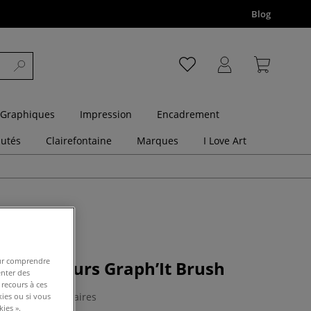
Blog
 Graphiques
Impression
Encadrement
utés
Clairefontaine
Marques
I Love Art
pour comprendre
e marqueurs Graph’It Brush
enter des
 recours à ces
0 Commentaires
kies ou si vous
ies ».