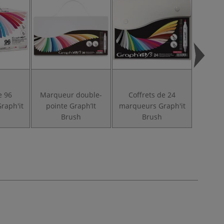
e 96
Marqueur double-
Coffrets de 24
Set d
raph'it
pointe Graph’It
marqueurs Graph'it
Graph’
h
Brush
Brush