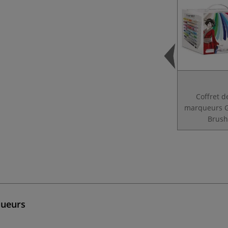
Coffret d
marqueurs G
Brus
queurs