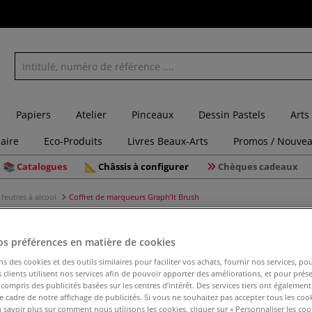
Papiers
Atelier
Pinceaux
Dessin Pastels
Arts
laire
Eco-Produits
Livres Beaux-Arts
Promos / Nouvea
Catalogues
Châssis à configurer
Chèques cadeaux
feutres à alcool
Coffret de marqueurs Graph’It Brush
os préférences en matière de cookies
ns des cookies et des outils similaires pour faciliter vos achats, fournir nos services, 
Coffret d
clients utilisent nos services afin de pouvoir apporter des améliorations, et pour prés
y compris des publicités basées sur les centres d’intérêt. Des services tiers ont également
le cadre de notre affichage de publicités. Si vous ne souhaitez pas accepter tous les coo
 savoir plus sur comment nous utilisons les cookies, cliquer sur « Personnaliser les cook