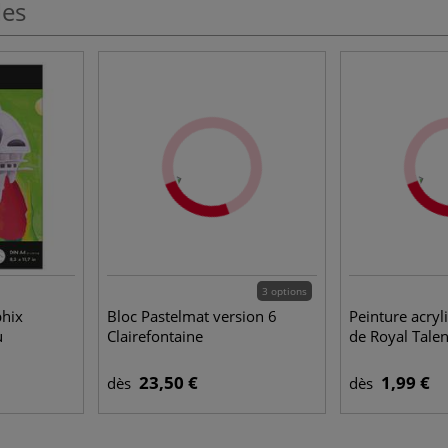
les
3 options
phix
Bloc Pastelmat version 6
Peinture acry
u
Clairefontaine
de Royal Tale
23,50 €
1,99 €
dès
dès