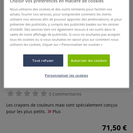
Choisir vos préférences en matière de cookies
Nous utilisons des cookies et des outils similaires pour faciliter vos
achats, fournir nos services, pour comprendre comment les clients
utilisent nos services afin de pouvoir apporter des améliorations, et pour
présenter des publicités, y compris des publicités basées sur les centres
d’intérêt. Des services tiers ont également recours à ces outils dans le
cadre de notre affichage de publicités. Si vous ne souhaitez pas accepter
tous les cookies ou si vous souhaitez en savoir plus sur comment nous
utilisons les cookies, cliquer sur « Personnaliser les cookies ».
Tout refuser
Autoriser les cookies
Coffret de 36 crayons de couleur
Personnaliser les cookies
Maxi Giotto
0 Commentaires
Les crayons de couleurs maxi sont spécialement conçus
pour les plus petits.
Plus
71,50 €