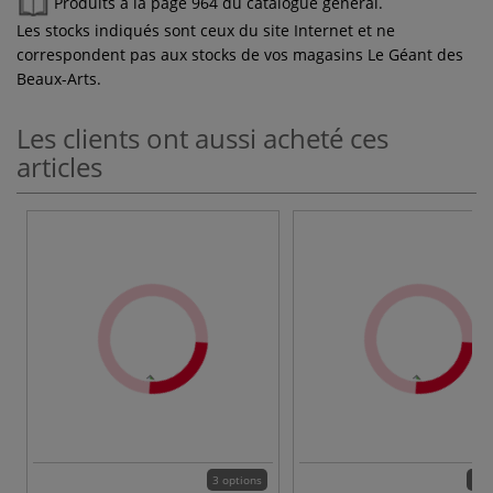
Produits à la page 964 du catalogue général.
Les stocks indiqués sont ceux du site Internet et ne
correspondent pas aux stocks de vos magasins Le Géant des
Beaux-Arts.
Les clients ont aussi acheté ces
articles
3 options
14 