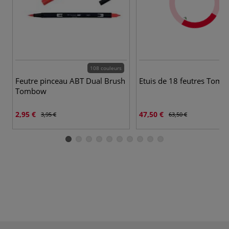
108 couleurs
3
Feutre pinceau ABT Dual Brush
Etuis de 18 feutres Tom
Tombow
2,95 €
47,50 €
3,95 €
63,50 €