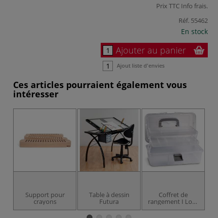
Prix TTC
Info frais
.
Réf.
55462
En stock
Ajouter au panier
Ajout liste d'envies
Ces articles pourraient également vous
intéresser
Support pour
Table à dessin
Coffret de
crayons
Futura
rangement I Love
L
Art