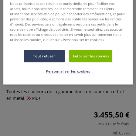
Nous utilisons des cookies et des outils similaires pour faciliter vos
achats, fournir nos services, pour comprendre comment les clients
utilisent nos services afin de pouvoir apporter des améliorations, et pour
présenter des publicités, y compris des publicités basées sur les centres
d’intérêt. Des services tiers ont également recours à ces outils dans le
cadre de notre affichage de publicités. Si vous ne souhaitez pas accepter
tous les cookies ou si vous souhaitez en savoir plus sur comment nous
utilisons les cookies, cliquer sur « Personnaliser les cookies ».
Tout refuser
Autoriser les cookies
Coffret complet de 358
marqueurs Copic Sketch
Personnaliser les cookies
0 Commentaires
Toutes les couleurs de la gamme dans un superbe coffret
en métal.
Plus
3.455,50 €
Prix TTC
Info frais
.
Réf.
63793