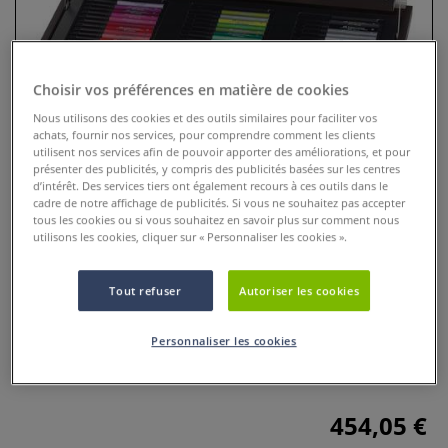
Choisir vos préférences en matière de cookies
Nous utilisons des cookies et des outils similaires pour faciliter vos
achats, fournir nos services, pour comprendre comment les clients
utilisent nos services afin de pouvoir apporter des améliorations, et pour
présenter des publicités, y compris des publicités basées sur les centres
d’intérêt. Des services tiers ont également recours à ces outils dans le
cadre de notre affichage de publicités. Si vous ne souhaitez pas accepter
tous les cookies ou si vous souhaitez en savoir plus sur comment nous
utilisons les cookies, cliquer sur « Personnaliser les cookies ».
Coffret Atelier Pitt de 90 feutres
0 Commentaires
Tout refuser
Autoriser les cookies
Ce coffret Atelier Pitt de 90 feutres contient 60 feutres Pitt, 6
Personnaliser les cookies
couleurs métallisées, 18 feutres fins, 6 feutres calligraphie
et 3 feutres pointe spéciale (SB, SC et 1,5).
Plus
454,05 €