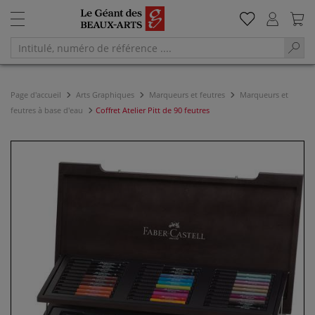
Page d'accueil
Arts Graphiques
Marqueurs et feutres
Marqueurs et
feutres à base d'eau
Coffret Atelier Pitt de 90 feutres