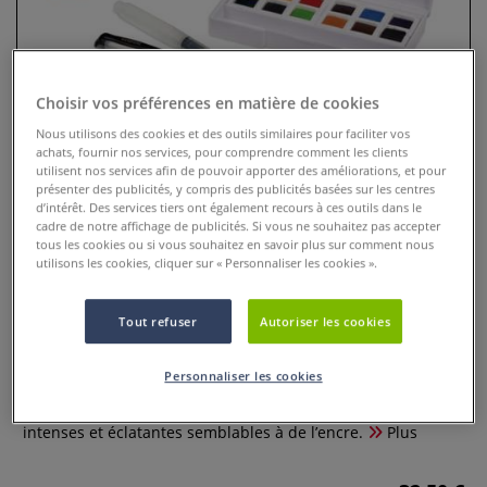
Choisir vos préférences en matière de cookies
Nous utilisons des cookies et des outils similaires pour faciliter vos
achats, fournir nos services, pour comprendre comment les clients
utilisent nos services afin de pouvoir apporter des améliorations, et pour
présenter des publicités, y compris des publicités basées sur les centres
d’intérêt. Des services tiers ont également recours à ces outils dans le
cadre de notre affichage de publicités. Si vous ne souhaitez pas accepter
tous les cookies ou si vous souhaitez en savoir plus sur comment nous
Coffret aquarelle Inktense
utilisons les cookies, cliquer sur « Personnaliser les cookies ».
Derwent
Tout refuser
Autoriser les cookies
0 Commentaires
Personnaliser les cookies
Contrairement à l’aquarelle classique, les peintures
Inktense sont spécialement formulées avec des couleurs
intenses et éclatantes semblables à de l’encre.
Plus