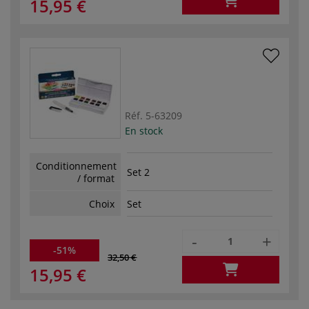
15,95 €
Réf.
5-63209
En stock
Conditionnement
Set 2
/ format
Choix
Set
-
+
-51%
32,50 €
15,95 €