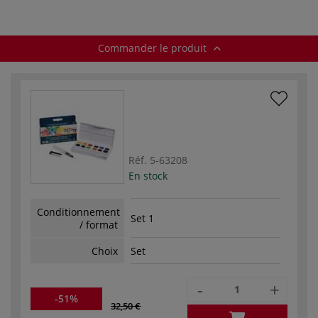
Commander le produit
Réf.
5-63208
En stock
Conditionnement
Set 1
/ format
Choix
Set
-
+
-51%
32,50 €