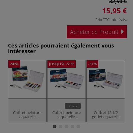
32,50 €
15,95 €
Prix TTC
Info frais
.
Acheter ce Produit
Ces articles pourraient également vous
intéresser
-50%
JUSQU'À -51%
-51%
-5
2 sets
Coffret peinture
Coffret peinture
Coffret 12 1/2
aquarelle
aquarelle
godet aquarelle
Inktense Derwent
Derwent
nuances
métalliques
Derwent