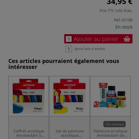
34,95 €
Prix TTC
Info frais
.
Réf.
65188
En stock
Ajouter au panier
Ajout liste d'envies
Ces articles pourraient également vous
intéresser
102 couleurs
Coffret acrylique
Set de peinture
Peinture acrylique
Amsterdam 5
acryllique
Amsterdam de
do