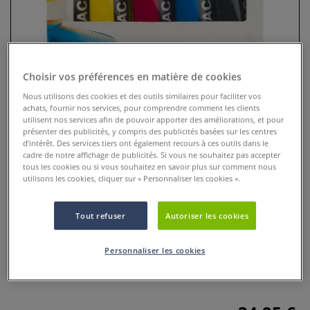
Choisir vos préférences en matière de cookies
Nous utilisons des cookies et des outils similaires pour faciliter vos
achats, fournir nos services, pour comprendre comment les clients
utilisent nos services afin de pouvoir apporter des améliorations, et pour
présenter des publicités, y compris des publicités basées sur les centres
d’intérêt. Des services tiers ont également recours à ces outils dans le
cadre de notre affichage de publicités. Si vous ne souhaitez pas accepter
tous les cookies ou si vous souhaitez en savoir plus sur comment nous
Coffret acrylique Amsterdam 5
utilisons les cookies, cliquer sur « Personnaliser les cookies ».
tubes + embout Royal Talens
Tout refuser
Autoriser les cookies
0 Commentaires
Parfaite pour les glacis, elle est aisément soluble dans l’eau
Personnaliser les cookies
et les pigments de très grande qualité qui la composent lui
confèrent une excellente résistance à la lumière.
Plus