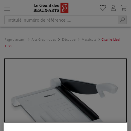
Page d'accueil
Arts Graphiques
Découpe
Massicots
Cisaille Ideal
1133