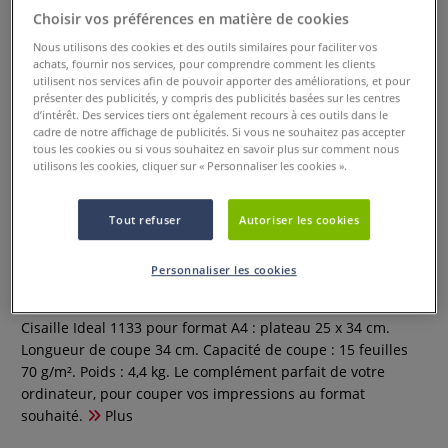
Choisir vos préférences en matière de cookies
Nous utilisons des cookies et des outils similaires pour faciliter vos
achats, fournir nos services, pour comprendre comment les clients
utilisent nos services afin de pouvoir apporter des améliorations, et pour
présenter des publicités, y compris des publicités basées sur les centres
d’intérêt. Des services tiers ont également recours à ces outils dans le
cadre de notre affichage de publicités. Si vous ne souhaitez pas accepter
tous les cookies ou si vous souhaitez en savoir plus sur comment nous
utilisons les cookies, cliquer sur « Personnaliser les cookies ».
Tout refuser
Autoriser les cookies
Cisaille Ideal 1133
Personnaliser les cookies
0 Commentaires
Cisaille Ideal 1133 pour format A4 : plateau 25 x 34 cm.
Longueur de coupe 34 cm. Capacité de coupe : 15 feuilles
70 g/m². Poids : 4,4 kg. Le complément parfait de votre
ordinateur, pour couper vos impressions au format
souhaité.
Plus