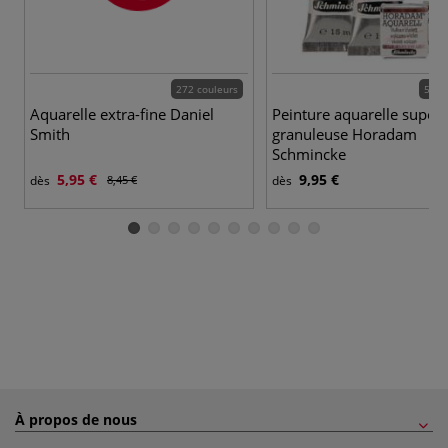
272 couleurs
50 c
Aquarelle extra-fine Daniel
Peinture aquarelle super
Smith
granuleuse Horadam
Schmincke
5,95 €
9,95 €
dès
8,45 €
dès
À propos de nous