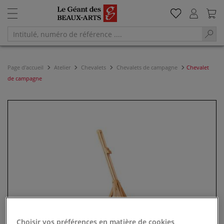
Page d'accueil
Atelier
Chevalets
Chevalets de campagne
Chevalet
de campagne
Choisir vos préférences en matière de cookies