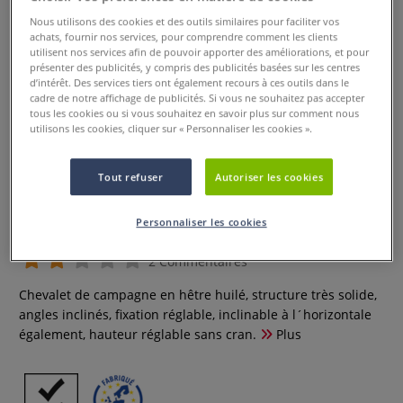
Nous utilisons des cookies et des outils similaires pour faciliter vos
achats, fournir nos services, pour comprendre comment les clients
utilisent nos services afin de pouvoir apporter des améliorations, et pour
présenter des publicités, y compris des publicités basées sur les centres
d’intérêt. Des services tiers ont également recours à ces outils dans le
cadre de notre affichage de publicités. Si vous ne souhaitez pas accepter
tous les cookies ou si vous souhaitez en savoir plus sur comment nous
utilisons les cookies, cliquer sur « Personnaliser les cookies ».
Tout refuser
Autoriser les cookies
Chevalet de campagne
Personnaliser les cookies
2 Commentaires
Chevalet de campagne en hêtre huilé, structure très solide,
angles inclinés, fixation réglable, inclinable à l´horizontale
également, hauteur réglable sans cran.
Plus