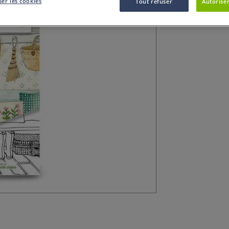
er les cookies
Tout refuser
Autoriser
50 marque-pages 