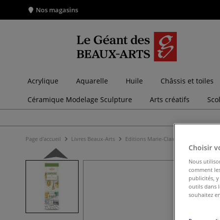
Nos magasins
Acrylique
Aquarelle
Huile
Châssis et toiles
Céramique Modelage Sculpture
Arts créatifs
Sco
Page d'accueil
Livres Beaux-Arts
Editions Marie-Claire
Campagne - 5
Choisir v
Nous utiliso
comment les 
publicités, 
outils dans 
souhaitez en