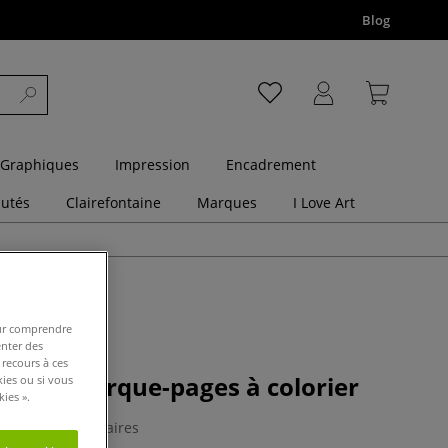
Blog
 Graphiques
Impression
Encadrement
utés
Clairefontaine
Marques
I Love Art
pour comprendre
enter des
 recours à ces
 - 50 marque-pages à colorier
kies ou si vous
ies ».
0 Commentaires