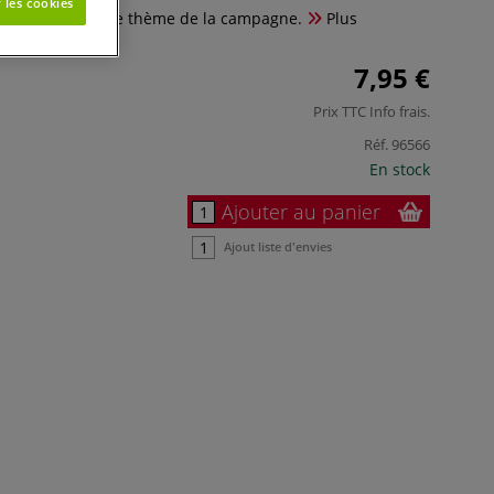
 les cookies
à colorier sur le thème de la campagne.
Plus
7,95 €
Prix TTC
Info frais
.
Réf.
96566
En stock
Ajouter au panier
Ajout liste d'envies