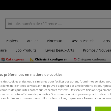
Papiers
Atelier
Pinceaux
Dessin Pastels
Arts
laire
Eco-Produits
Livres Beaux-Arts
Promos / Nouvea
Catalogues
Châssis à configurer
Chèques cadeaux
0 marque-pages à colorier
os préférences en matière de cookies
ns des cookies et des outils similaires pour faciliter vos achats, fournir nos services, 
clients utilisent nos services afin de pouvoir apporter des améliorations, et pour prés
y compris des publicités basées sur les centres d’intérêt. Des services tiers ont également
Campagne
le cadre de notre affichage de publicités. Si vous ne souhaitez pas accepter tous les coo
 savoir plus sur comment nous utilisons les cookies, cliquer sur « Personnaliser les cook