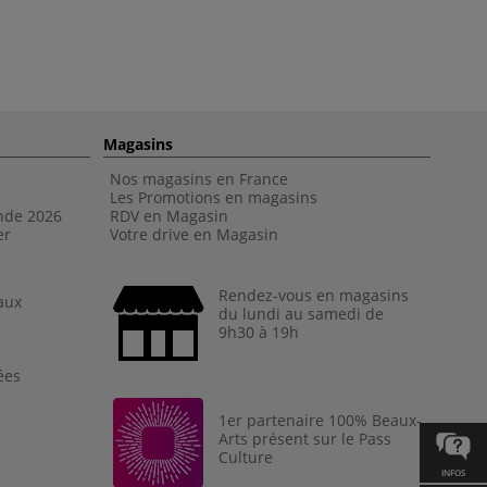
Magasins
Nos magasins en France
Les Promotions en magasins
nde 202
6
RDV en Magasin
er
Votre drive en Magasin
Rendez-vous en magasins
aux
du lundi au samedi de
9h30 à 19h
ées
1er partenaire 100% Beaux-
Arts présent sur le Pass
Culture
INFOS