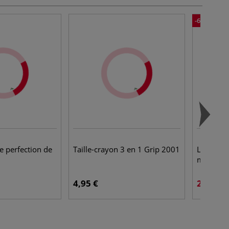
-61%
 perfection de
Taille-crayon 3 en 1 Grip 2001
Lot de 
magiques
4,95 €
2,15 €