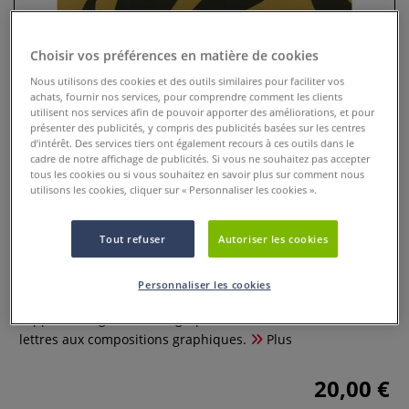
Choisir vos préférences en matière de cookies
Nous utilisons des cookies et des outils similaires pour faciliter vos
achats, fournir nos services, pour comprendre comment les clients
utilisent nos services afin de pouvoir apporter des améliorations, et pour
présenter des publicités, y compris des publicités basées sur les centres
d’intérêt. Des services tiers ont également recours à ces outils dans le
cadre de notre affichage de publicités. Si vous ne souhaitez pas accepter
tous les cookies ou si vous souhaitez en savoir plus sur comment nous
utilisons les cookies, cliquer sur « Personnaliser les cookies ».
Calligraphie arabe - Une initiation
Tout refuser
Autoriser les cookies
0 Commentaires
Personnaliser les cookies
Ce manuel d'initiation vous guide pas à pas dans
l'apprentissage de la calligraphie arabe, de l'écriture des
lettres aux compositions graphiques.
Plus
20,00 €