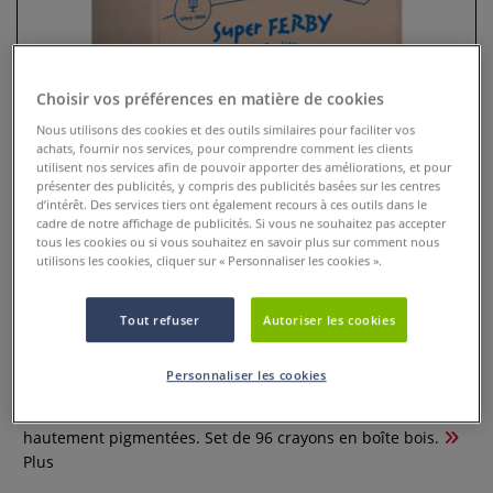
Choisir vos préférences en matière de cookies
Nous utilisons des cookies et des outils similaires pour faciliter vos
achats, fournir nos services, pour comprendre comment les clients
utilisent nos services afin de pouvoir apporter des améliorations, et pour
présenter des publicités, y compris des publicités basées sur les centres
d’intérêt. Des services tiers ont également recours à ces outils dans le
cadre de notre affichage de publicités. Si vous ne souhaitez pas accepter
tous les cookies ou si vous souhaitez en savoir plus sur comment nous
utilisons les cookies, cliquer sur « Personnaliser les cookies ».
Caissettes en bois de 96 crayons
corps bois Super Ferby Lyra
Tout refuser
Autoriser les cookies
0 Commentaires
Personnaliser les cookies
Crayons corps bois Super Ferby ® Lyra : extra-épais,
ergonomiques, mines 6,25 mm, couleurs brillantes et
hautement pigmentées. Set de 96 crayons en boîte bois.
Plus