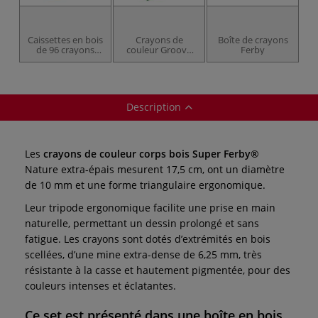
Caissettes en bois
Crayons de
Boîte de crayons
de 96 crayons
couleur Groove
Ferby
Super Ferby Lyra
triple Lyra
Description
Les
crayons de couleur corps bois Super Ferby®
Nature extra-épais mesurent 17,5 cm, ont un diamètre
de 10 mm et une forme triangulaire ergonomique.
Leur tripode ergonomique facilite une prise en main
naturelle, permettant un dessin prolongé et sans
fatigue. Les crayons sont dotés d’extrémités en bois
scellées, d’une mine extra-dense de 6,25 mm, très
résistante à la casse et hautement pigmentée, pour des
couleurs intenses et éclatantes.
Ce set est présenté dans une boîte en bois