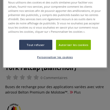
Nous utilisons des cookies et des outils similaires pour faciliter vos
achats, fournir nos services, pour comprendre comment les clients
utilisent nos services afin de pouvoir apporter des améliorations, et pour
présenter des publicités, y compris des publicités basées sur les centres
d’intérêt. Des services tiers ont également recours à ces outils dans le
cadre de notre affichage de publicités. Si vous ne souhaitez pas accepter
tous les cookies ou si vous souhaitez en savoir plus sur comment nous
utilisons les cookies, cliquer sur « Personnaliser les cookies ».
Tout refuser
Autoriser les cookies
Personnaliser les cookies
Buses de rechange Molotow New
York Fatcap (Blanc/noir)
0 Commentaires
Buses de rechange pour des applications variées avec votre
aérosol Belton Premium de Molotow™.
Plus