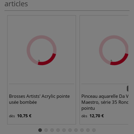
articles
19 
Brosses Artists' Acrylic pointe
Pinceau aquarelle Da Vinc
usée bombée
Maestro, série 35 Rond e
pointu
10,75 €
12,70 €
dès
dès