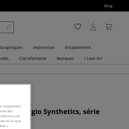
Blog
 Graphiques
Impression
Encadrement
utés
Clairefontaine
Marques
I Love Art
pour comprendre
entail Grigio Synthetics, série
enter des
 recours à ces
kies ou si vous
ies ».