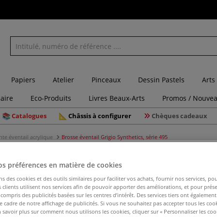
Papiers
Atelier
Pinceaux
Dessin Pastels
Arts
laire
Eco-Produits
Livres Beaux-Arts
Promos / Nouvea
Catalogues
Châssis à configurer
Chèques cadeaux
te éventail acrylique
Brosse éventail Grigio Synthetics, série 495
os préférences en matière de cookies
ns des cookies et des outils similaires pour faciliter vos achats, fournir nos services, 
Brosse év
clients utilisent nos services afin de pouvoir apporter des améliorations, et pour prés
y compris des publicités basées sur les centres d’intérêt. Des services tiers ont également
495
le cadre de notre affichage de publicités. Si vous ne souhaitez pas accepter tous les coo
 savoir plus sur comment nous utilisons les cookies, cliquer sur « Personnaliser les cook