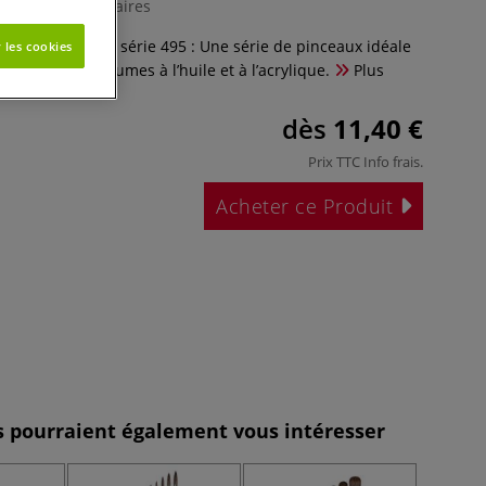
0 Commentaires
rigio Synthetics, série 495 : Une série de pinceaux idéale
 les cookies
 matières et volumes à l’huile et à l’acrylique.
Plus
dès
11,40 €
Prix TTC
Info frais
.
Acheter ce Produit
es pourraient également vous intéresser