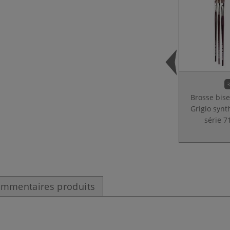
3
Brosse bis
Grigio synth
série 7
mmentaires produits