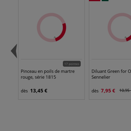
17 pointes
Pinceau en poils de martre
Diluant Green for O
rouge, série 1815
Sennelier
13,45 €
7,95 €
10,95
dès
dès