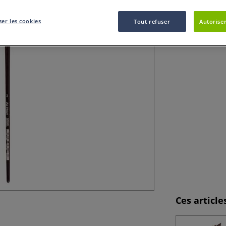
Brosse éventail G
er les cookies
Tout refuser
Autoriser
pour les effets de
Ces articl