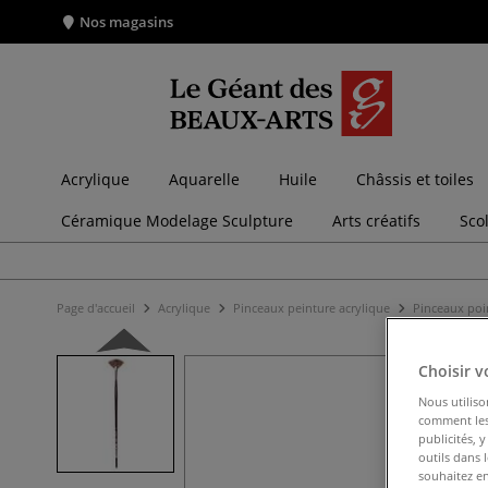
Nos magasins
Acrylique
Aquarelle
Huile
Châssis et toiles
Céramique Modelage Sculpture
Arts créatifs
Sco
Page d'accueil
Acrylique
Pinceaux peinture acrylique
Pinceaux poin
Choisir v
Nous utiliso
comment les 
publicités, 
outils dans 
souhaitez en