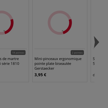
18 pointes
2 pointes
ls de martre
Mini-pinceaux ergonomique
Spalter G
i série 1810
pointe plate biseautée
5096
Gerstaecker
3,95 €
27,
dès