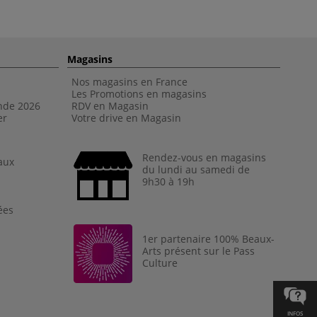
Magasins
Nos magasins en France
Les Promotions en magasins
nde 202
6
RDV en Magasin
er
Votre drive en Magasin
Rendez-vous en magasins
aux
du lundi au samedi de
9h30 à 19h
ées
1er partenaire 100% Beaux-
Arts présent sur le Pass
Culture
INFOS