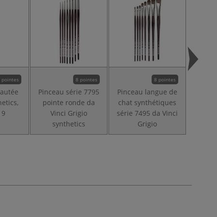
 pointes
8 pointes
8 pointes
eautée
Pinceau série 7795
Pinceau langue de
Bro
etics,
pointe ronde da
chat synthétiques
Synthet
19
Vinci Grigio
série 7495 da Vinci
synthetics
Grigio