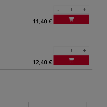
-
+
11,40 €
-
+
12,40 €