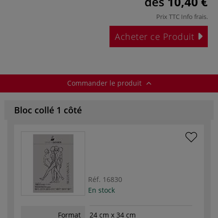
dès
10,40 €
Prix TTC
Info frais
.
Acheter ce Produit
Commander le produit
Bloc collé 1 côté
Réf.
16830
En stock
Format
24 cm x 34 cm