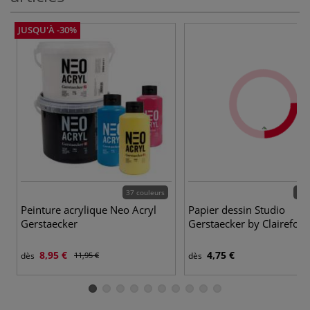
JUSQU'À -30%
37 couleurs
43 
Peinture acrylique Neo Acryl
Papier dessin Studio
Gerstaecker
Gerstaecker by Clairefont
8,95 €
4,75 €
dès
11,95 €
dès