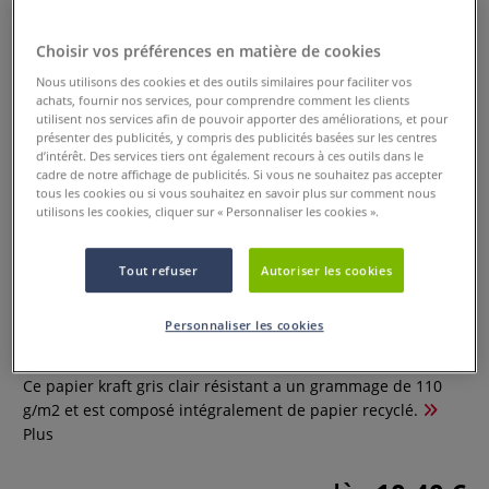
Choisir vos préférences en matière de cookies
Nous utilisons des cookies et des outils similaires pour faciliter vos
achats, fournir nos services, pour comprendre comment les clients
utilisent nos services afin de pouvoir apporter des améliorations, et pour
présenter des publicités, y compris des publicités basées sur les centres
d’intérêt. Des services tiers ont également recours à ces outils dans le
cadre de notre affichage de publicités. Si vous ne souhaitez pas accepter
tous les cookies ou si vous souhaitez en savoir plus sur comment nous
utilisons les cookies, cliquer sur « Personnaliser les cookies ».
Bloc papier kraft gris
Tout refuser
Autoriser les cookies
Marpajansen pour esquisse
Personnaliser les cookies
0 Commentaires
Ce papier kraft gris clair résistant a un grammage de 110
g/m2 et est composé intégralement de papier recyclé.
Plus