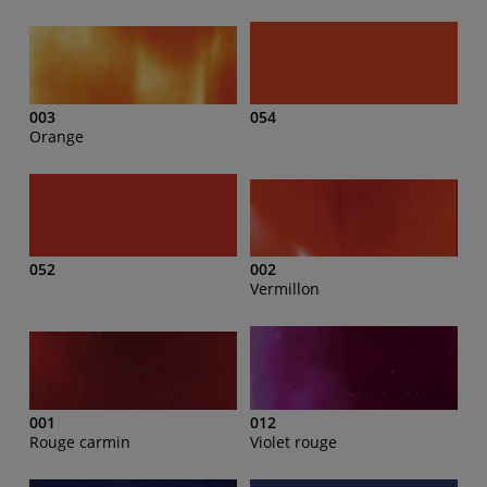
003
054
Orange
052
002
Vermillon
001
012
Rouge carmin
Violet rouge