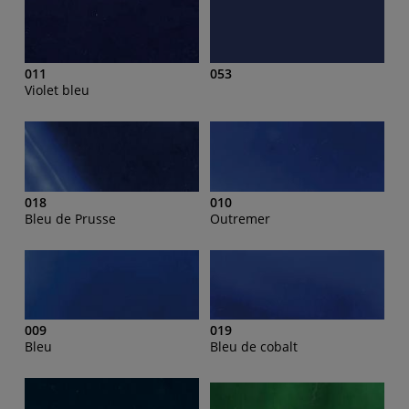
011
053
Violet bleu
018
010
Bleu de Prusse
Outremer
009
019
Bleu
Bleu de cobalt