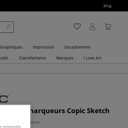
Blog
 Graphiques
Impression
Encadrement
utés
Clairefontaine
Marques
I Love Art
ent de 6 marqueurs Copic Sketch
0 Commentaires
pour comprendre