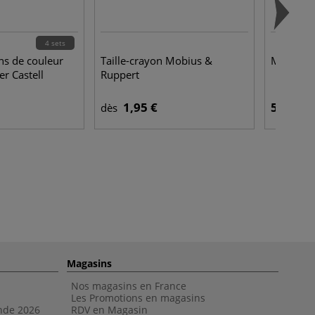
4 sets
ns de couleur
Taille-crayon Mobius &
Main arti
r Castell
Ruppert
1,95 €
59,95 €
dès
Magasins
Nos magasins en France
Les Promotions en magasins
nde 202
6
RDV en Magasin