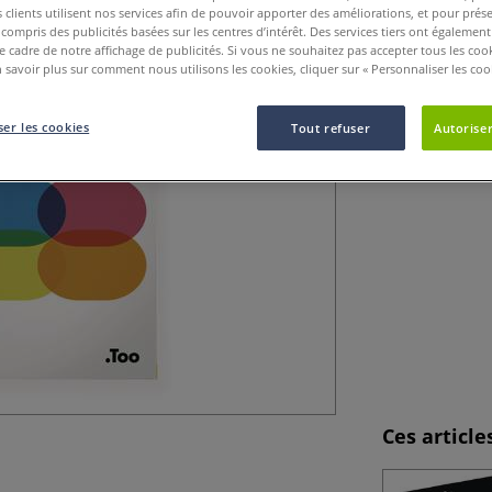
clients utilisent nos services afin de pouvoir apporter des améliorations, et pour prés
Set de 6 marqueu
y compris des publicités basées sur les centres d’intérêt. Des services tiers ont également
d'alcool inodore.
le cadre de notre affichage de publicités. Si vous ne souhaitez pas accepter tous les coo
 savoir plus sur comment nous utilisons les cookies, cliquer sur « Personnaliser les cook
er les cookies
Tout refuser
Autoriser
Ces articl