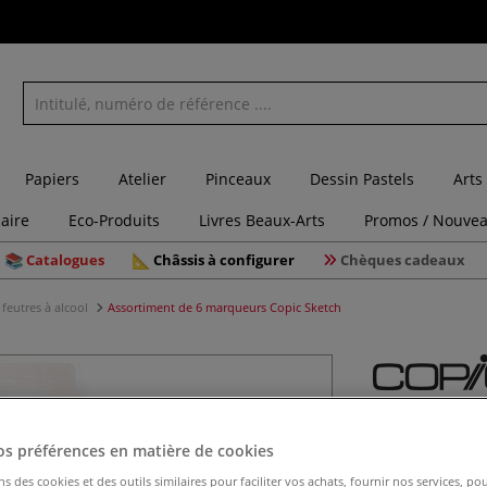
Papiers
Atelier
Pinceaux
Dessin Pastels
Arts
laire
Eco-Produits
Livres Beaux-Arts
Promos / Nouvea
Catalogues
Châssis à configurer
Chèques cadeaux
feutres à alcool
Assortiment de 6 marqueurs Copic Sketch
Assortim
os préférences en matière de cookies
ns des cookies et des outils similaires pour faciliter vos achats, fournir nos services, 