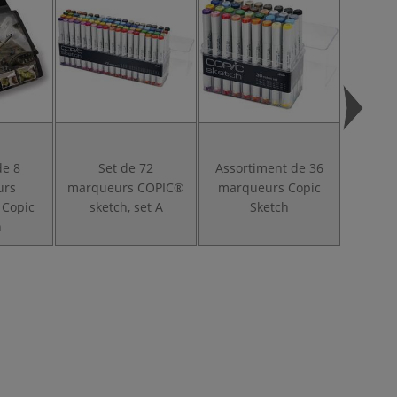
de 8
Set de 72
Assortiment de 36
Assor
urs
marqueurs COPIC®
marqueurs Copic
marqu
 Copic
sketch, set A
Sketch
Cop
h