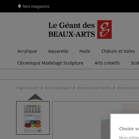
Nos magasins
Acrylique
Aquarelle
Huile
Châssis et toiles
Céramique Modelage Sculpture
Arts créatifs
Sco
Page d'accueil
Arts Graphiques
Marqueurs et feutres
Marqueurs et 
Choisir v
Nous utiliso