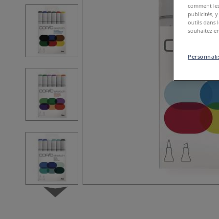
comment les 
publicités, 
outils dans 
souhaitez en
Personnalis