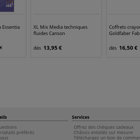
 Essentia
XL Mix Media techniques
Coffrets crayo
fluides Canson
Goldfaber Fabe
13,95 €
16,50 €
 €
dès
dès
eils
Services
uestions
Offrez des chèques cadeaux
roduits préférés
Châssis entoilés sur mesure
nous
Téléchargez un bon de comma