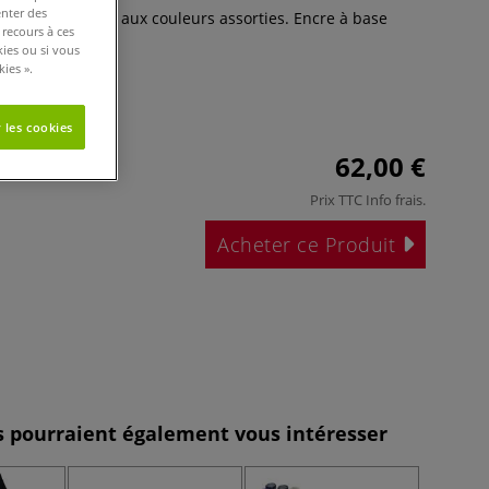
enter des
rs Copic Sketch aux couleurs assorties. Encre à base
 recours à ces
Plus
kies ou si vous
ies ».
 les cookies
62,00 €
Prix TTC
Info frais
.
Acheter ce Produit
es pourraient également vous intéresser