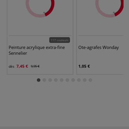
117 couleurs
Peinture acrylique extra-fine
Ote-agrafes Wonday
Sennelier
7,45 €
1,05 €
dès
9,95 €