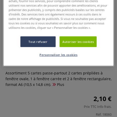
achats, fournir nos services, pour comprendre comment les clients
utilisent nos services afin de pouvoir apporter des améliorations, et pour
présenter des publicités, y compris des publicités basées sur les centres
d’intérêt. Des services tiers ont également recours à ces outils dans le
cadre de notre affichage de publicités. Si vous ne souhaitez pas accepter
tous les cookies ou si vous souhaitez en savoir plus sur comment nous
utilisons les cookies, cliquer sur « Personnaliser les cookies ».
Tout refuser
Autoriser les cookies
Assortiment 5 cartes passe-
partout
Personnaliser les cookies
0 Commentaires
Assortiment 5 cartes passe-partout 2 cartes prépliées à
fenêtre ovale, 1 à fenêtre carrée et 2 à fenêtre rectangulaire,
format A6 (10,5 x 14,8 cm).
Plus
2,10 €
Prix TTC
Info frais
.
Réf.
18060