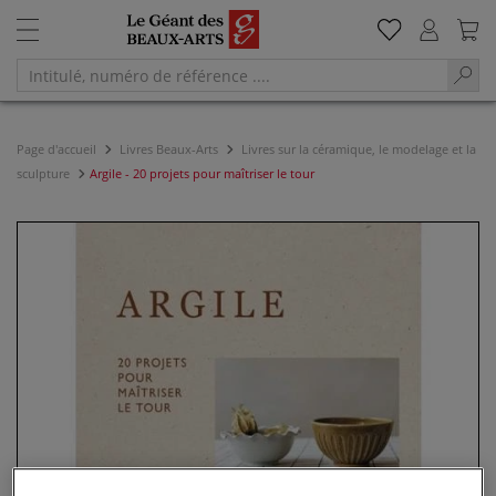
Page d'accueil
Livres Beaux-Arts
Livres sur la céramique, le modelage et la
sculpture
Argile - 20 projets pour maîtriser le tour