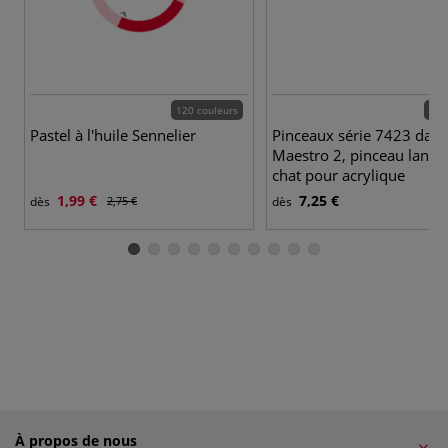
120 couleurs
14 
Pastel à l'huile Sennelier
Pinceaux série 7423 da Vi
Maestro 2, pinceau langu
chat pour acrylique
1,99 €
7,25 €
dès
2,75 €
dès
À propos de nous