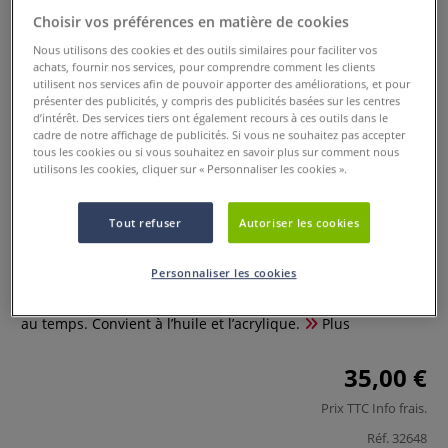
Choisir vos préférences en matière de cookies
Nous utilisons des cookies et des outils similaires pour faciliter vos
achats, fournir nos services, pour comprendre comment les clients
utilisent nos services afin de pouvoir apporter des améliorations, et pour
présenter des publicités, y compris des publicités basées sur les centres
d’intérêt. Des services tiers ont également recours à ces outils dans le
cadre de notre affichage de publicités. Si vous ne souhaitez pas accepter
tous les cookies ou si vous souhaitez en savoir plus sur comment nous
utilisons les cookies, cliquer sur « Personnaliser les cookies ».
Apprêt 1 très absorbant
Schmincke
Tout refuser
Autoriser les cookies
0 Commentaires
Personnaliser les cookies
Apprêt très absorbant, blanc pur, résistant à la lumière et
au temps. Convient à l’huile et l’acrylique.
Plus
35,00 €
Prix TTC
Info frais
.
Réf.
32648