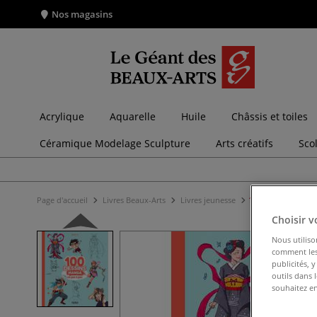
Nos magasins
Acrylique
Aquarelle
Huile
Châssis et toiles
Céramique Modelage Sculpture
Arts créatifs
Sco
Page d'accueil
Livres Beaux-Arts
Livres jeunesse
100 dessins manga
Choisir v
Nous utiliso
comment les 
publicités, 
outils dans 
souhaitez en