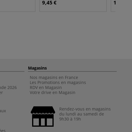
9,45 €
13,45 €
Magasins
Nos magasins en France
Les Promotions en magasins
nde 202
6
RDV en Magasin
er
Votre drive en Magasin
Rendez-vous en magasins
aux
du lundi au samedi de
9h30 à 19h
ées