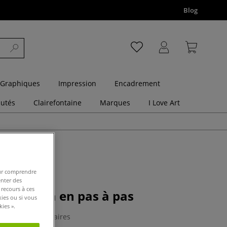
Blog
 Graphiques
Impression
Encadrement
utés
Clairefontaine
Marques
I Love Art
pour comprendre
enter des
 recours à ces
ns manga en pas à pas
kies ou si vous
ies ».
0 Commentaires