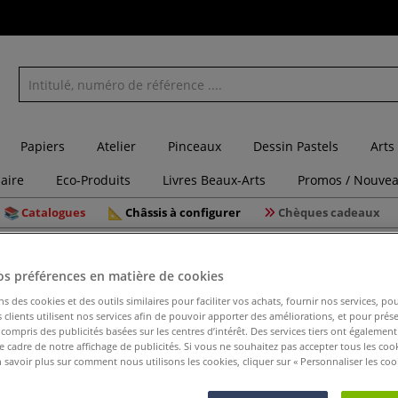
Papiers
Atelier
Pinceaux
Dessin Pastels
Arts
laire
Eco-Produits
Livres Beaux-Arts
Promos / Nouvea
Catalogues
Châssis à configurer
Chèques cadeaux
 en pas à pas
os préférences en matière de cookies
ns des cookies et des outils similaires pour faciliter vos achats, fournir nos services, 
clients utilisent nos services afin de pouvoir apporter des améliorations, et pour prés
y compris des publicités basées sur les centres d’intérêt. Des services tiers ont également
100 dessi
le cadre de notre affichage de publicités. Si vous ne souhaitez pas accepter tous les coo
 savoir plus sur comment nous utilisons les cookies, cliquer sur « Personnaliser les cook