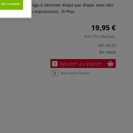
 les cookies
personnages manga à dessiner étape par étape, avec des
colorisation et les expressions.
Plus
19,95 €
Prix TTC
Info frais
.
Réf.
98192
En stock
Ajouter au panier
Ajout liste d'envies