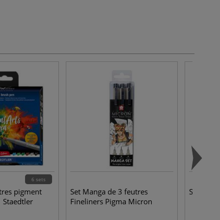
6 sets
utres pigment
Set Manga de 3 feutres
Set Mang
 Staedtler
Fineliners Pigma Micron