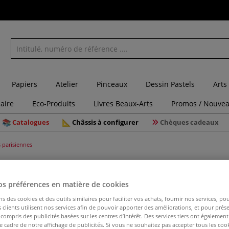
Papiers
Atelier
Pinceaux
Dessin Pastels
Arts
laire
Eco-Produits
Livres Beaux-Arts
Promos / Nouvea
Catalogues
Châssis à configurer
Chèques cadeaux
 parisiennes
100 attac
os préférences en matière de cookies
ns des cookies et des outils similaires pour faciliter vos achats, fournir nos services, 
clients utilisent nos services afin de pouvoir apporter des améliorations, et pour prés
y compris des publicités basées sur les centres d’intérêt. Des services tiers ont également
100 attaches pari
le cadre de notre affichage de publicités. Si vous ne souhaitez pas accepter tous les coo