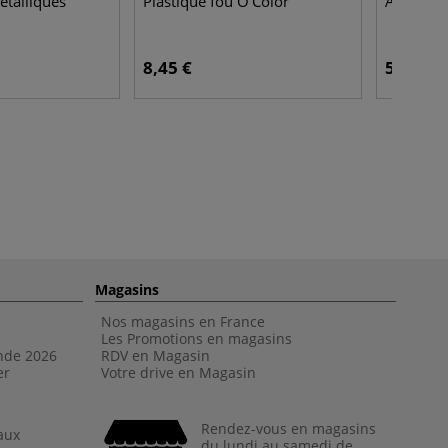
talliques
Plastique fou O'Color
Assortim
8,45 €
5,45 €
Magasins
Nos magasins en France
Les Promotions en magasins
nde 202
6
RDV en Magasin
er
Votre drive en Magasin
Rendez-vous en magasins
aux
du lundi au samedi de