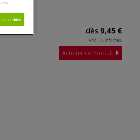
ies ».
 les cookies
dès
9,45 €
Prix TTC
Info frais
.
Acheter ce Produit