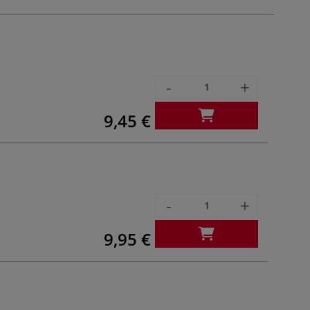
-
+
9,45 €
-
+
9,95 €