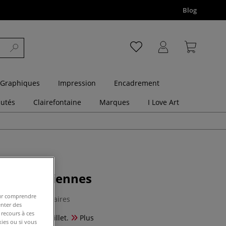
Blog
 Graphiques
Impression
Encadrement
utés
Clairefontaine
Marques
I Love Art
hes parisiennes
pour comprendre
0 Commentaires
enter des
 recours à ces
siennes avec oeillet.
Plus
kies ou si vous