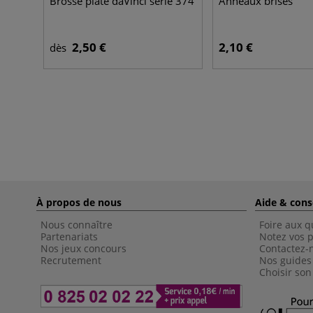
Brosse plate daVinci série 374
Anneaux brisés
2,50 €
2,10 €
dès
À propos de nous
Aide & cons
Nous connaître
Foire aux q
Partenariats
Notez vos p
Nos jeux concours
Contactez-
Recrutement
Nos guides
Choisir son