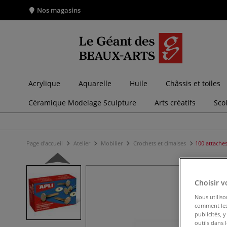
Nos magasins
Acrylique
Aquarelle
Huile
Châssis et toiles
Céramique Modelage Sculpture
Arts créatifs
Sco
Page d'accueil
Atelier
Mobilier
Crochets et cimaises
100 attaches
Choisir v
Nous utiliso
comment les 
publicités, 
outils dans 