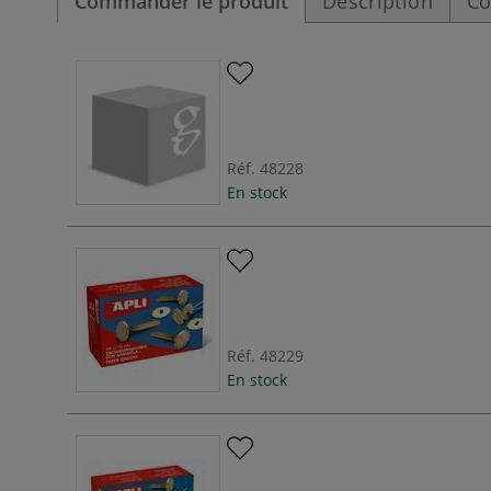
Commander le produit
Description
Co
Réf.
48228
En stock
Réf.
48229
En stock