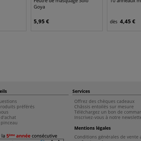
Feutre de masquage Solo
10 anneaux mé
Goya
5,95 €
4,45 €
dès
eils
Services
uestions
Offrez des chèques cadeaux
roduits préférés
Châssis entoilés sur mesure
nous
Téléchargez un bon de comma
 d'achat
Inscrivez-vous à notre newslett
 pinceau
Mentions légales
Conditions générales de vente 