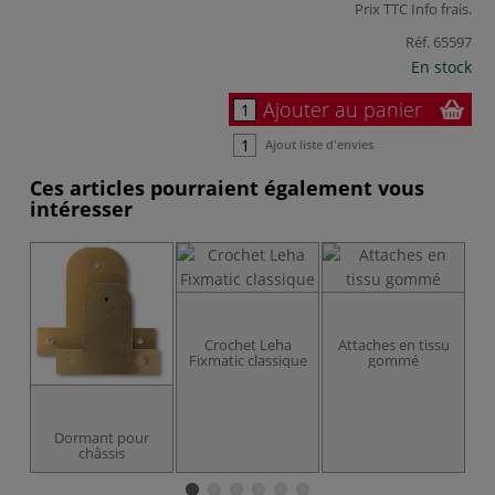
Prix TTC
Info frais
.
Réf.
65597
En stock
Ajouter au panier
Ajout liste d'envies
Ces articles pourraient également vous
intéresser
Crochet Leha
Attaches en tissu
Fixmatic classique
gommé
F
Dormant pour
châssis